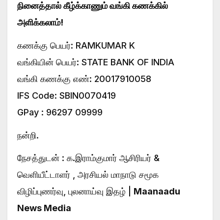
நினைத்தால் கீழ்க்காணும் வங்கி கணக்கில்
அளிக்கலாம்!
கணக்கு பெயர்: RAMKUMAR K
வங்கியின் பெயர்: STATE BANK OF INDIA
வங்கி கணக்கு எண்: 20017910058
IFS Code: SBIN0070419
GPay : 96297 09999
நன்றி.
நேசத்துடன் : க.இராம்குமார் ஆசிரியர் &
வெளியீட்டாளர் , அரசியல் மாநாடு சமூக
விழிப்புணர்வு, புலனாய்வு இதழ் |
Maanaadu
News Media