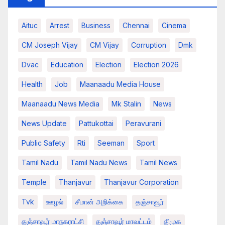
Aituc
Arrest
Business
Chennai
Cinema
CM Joseph Vijay
CM Vijay
Corruption
Dmk
Dvac
Education
Election
Election 2026
Health
Job
Maanaadu Media House
Maanaadu News Media
Mk Stalin
News
News Update
Pattukottai
Peravurani
Public Safety
Rti
Seeman
Sport
Tamil Nadu
Tamil Nadu News
Tamil News
Temple
Thanjavur
Thanjavur Corporation
Tvk
ஊழல்
சீமான் அறிக்கை
தஞ்சாவூர்
தஞ்சாவூர் மாநகராட்சி
தஞ்சாவூர் மாவட்டம்
திமுக