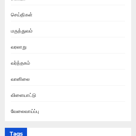
செய்திகள்
மருத்துவம்
வரலாறு
வர்த்தகம்
வானிலை
விளையாட்டு
வேலைவாய்ப்பு
Tags