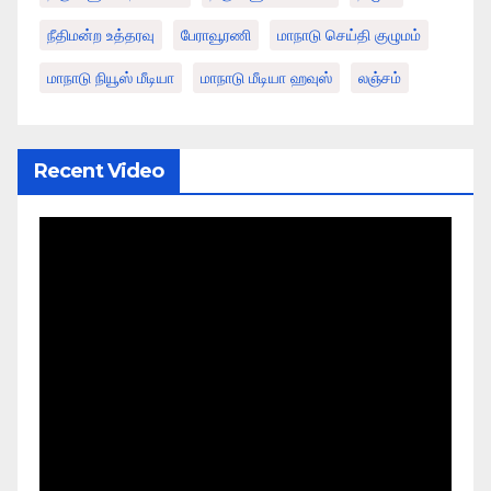
நீதிமன்ற உத்தரவு
பேராவூரணி
மாநாடு செய்தி குழுமம்
மாநாடு நியூஸ் மீடியா
மாநாடு மீடியா ஹவுஸ்
லஞ்சம்
Recent Video