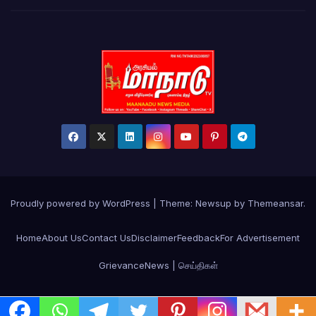
Proudly powered by WordPress
|
Theme:
Newsup
by
Themeansar
.
Home
About Us
Contact Us
Disclaimer
Feedback
For Advertisement
Grievance
News | செய்திகள்