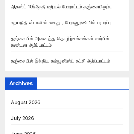
ஆகஸ்ட் 10ந்தேதி மறியல் போராட்டம் தஞ்சையிலும்..
உதயநிதி ஸ்டாலின் கைது , பேராவூரணியில் பரபரப்பு
தஞ்சையில் அனைத்து தொழிற்சங்கங்கள் சார்பில்
கண்டன ஆர்ப்பாட்டம்
தஞ்சையில் இந்திய கம்யூனிஸ்ட் கட்சி ஆர்ப்பாட்டம்
Archives
August 2026
July 2026
June 2026