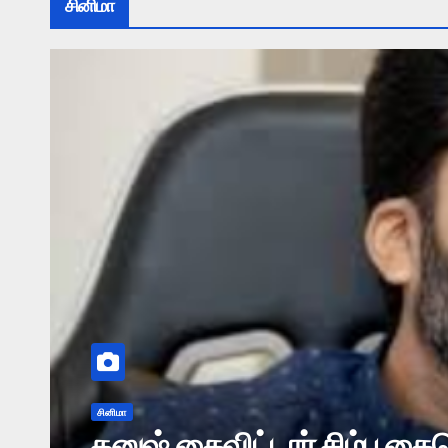
சினிமா
சினிமா
தமிழால் இணைவோம் இணையத்தில