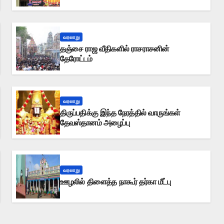
வரலாறு
தஞ்சை ராஜ வீதிகளில் ராசராசனின்
தேரோட்டம்
வரலாறு
திருப்பதிக்கு இந்த நேரத்தில் வாருங்கள்
தேவஸ்தானம் அழைப்பு
வரலாறு
ஊழலில் திளைத்த நாகூர் தர்கா மீட்பு