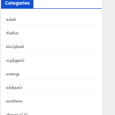
Categories
கல்வி
சினிமா
செய்திகள்
மருத்துவம்
வரலாறு
வர்த்தகம்
வானிலை
சினிமா
பீஸ்ட் படத்திற்கு தொடரும் சிக்கல்க
விளையாட்டு