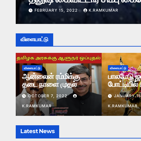
APRIL 12, 2022
K.RAMKUMAR
விளையாட்டு
விளையாட்டு
விளையாட்டு
பாலமேடு ஜல்லிக்கட்டு
இந்தியாவிட
போட்டியில் பிரபாகர்
தொடரை கை
முதலிடத்தில் உள்ளார்
தென்ஆப்பி
JANUARY 15, 2022
JANUARY 14
K.RAMKUMAR
K.RAMKUMAR
Latest News