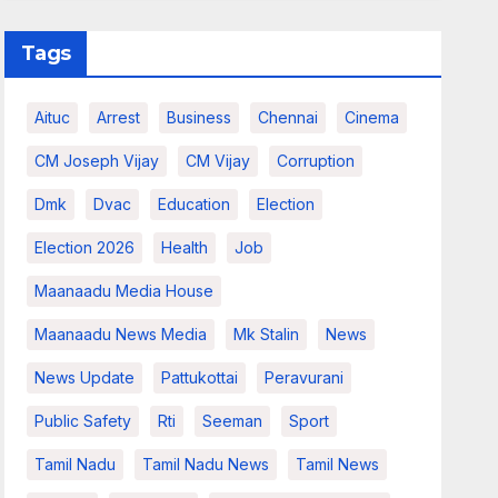
Tags
Aituc
Arrest
Business
Chennai
Cinema
CM Joseph Vijay
CM Vijay
Corruption
Dmk
Dvac
Education
Election
Election 2026
Health
Job
Maanaadu Media House
Maanaadu News Media
Mk Stalin
News
News Update
Pattukottai
Peravurani
Public Safety
Rti
Seeman
Sport
Tamil Nadu
Tamil Nadu News
Tamil News