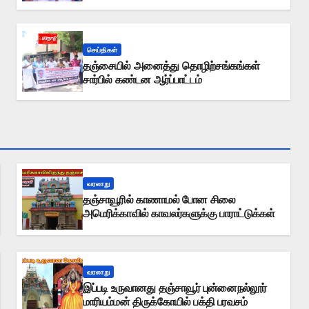
செய்திகள்
தஞ்சையில் அனைத்து தொழிற்சங்கங்கள்
சார்பில் கண்டன ஆர்ப்பாட்டம்
வரலாறு
தஞ்சாவூரில் காணாமல் போன சிலை
அமெரிக்காவில் காவலர்களுக்கு பாராட்டுக்கள்
வரலாறு
இப்படி உருவானது தஞ்சாவூர் புன்னைநல்லூர்
மாரியம்மன் திருக்கோயில் பக்தி பரவசம்