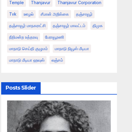
Temple
Thanjavur
Thanjavur Corporation
Tvk
ஊழல்
சீமான் அறிக்கை
தஞ்சாவூர்
தஞ்சாவூர் மாநகராட்சி
தஞ்சாவூர் மாவட்டம்
திமுக
நீதிமன்ற உத்தரவு
பேராவூரணி
மாநாடு செய்தி குழுமம்
மாநாடு நியூஸ் மீடியா
மாநாடு மீடியா ஹவுஸ்
லஞ்சம்
Posts Slider