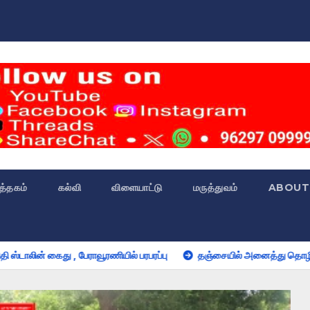
்த்தகம்
கல்வி
விளையாட்டு
மருத்துவம்
ABOUT
ேராவூரணியில் பரபரப்பு
தஞ்சையில் அனைத்து தொழிற்சங்கங்கள் சார்பில் 