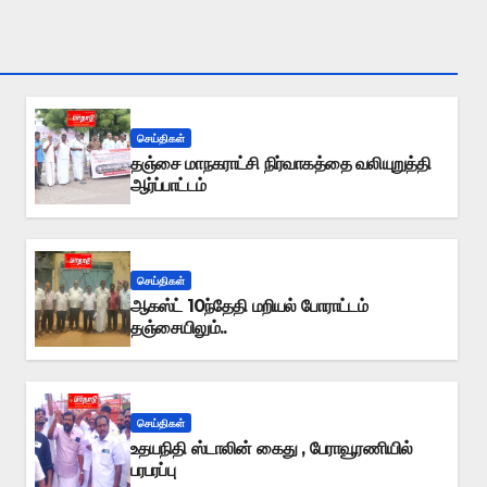
செய்திகள்
தஞ்சை மாநகராட்சி நிர்வாகத்தை வலியுறுத்தி
ஆர்ப்பாட்டம்
செய்திகள்
ஆகஸ்ட் 10ந்தேதி மறியல் போராட்டம்
தஞ்சையிலும்..
செய்திகள்
உதயநிதி ஸ்டாலின் கைது , பேராவூரணியில்
பரபரப்பு