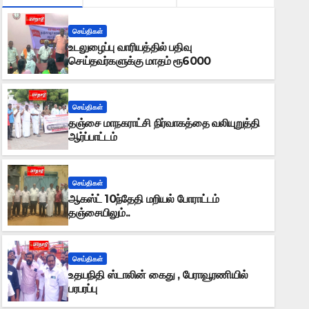
செய்திகள்
உடலுழைப்பு வாரியத்தில் பதிவு
செய்தவர்களுக்கு மாதம் ரூ6000
செய்திகள்
தஞ்சை மாநகராட்சி நிர்வாகத்தை வலியுறுத்தி
ஆர்ப்பாட்டம்
செய்திகள்
ஆகஸ்ட் 10ந்தேதி மறியல் போராட்டம்
தஞ்சையிலும்..
செய்திகள்
தஞ்சை மாநகராட்சி நிர்வாகத்தை வலி
செய்திகள்
உதயநிதி ஸ்டாலின் கைது , பேராவூரணியில்
AUGUST 7, 2026
K.RAMKUMAR
பரபரப்பு