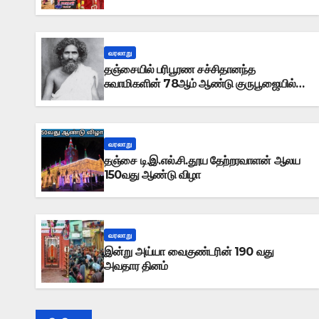
வரலாறு
தஞ்சையில் பரிபூரண சச்சிதானந்த
சுவாமிகளின் 78ஆம் ஆண்டு குருபூஜையில்
ஏராளமானோர் பங்கேற்பு
வரலாறு
தஞ்சை டி.இ.எல்.சி.தூய தேற்றரவாளன் ஆலய
150வது ஆண்டு விழா
வரலாறு
இன்று அய்யா வைகுண்டரின் 190 வது
அவதார தினம்