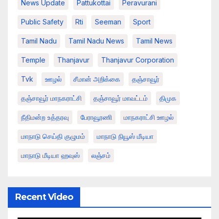
News Update
Pattukottai
Peravurani
Public Safety
Rti
Seeman
Sport
Tamil Nadu
Tamil Nadu News
Tamil News
Temple
Thanjavur
Thanjavur Corporation
Tvk
ஊழல்
சீமான் அறிக்கை
தஞ்சாவூர்
தஞ்சாவூர் மாநகராட்சி
தஞ்சாவூர் மாவட்டம்
திமுக
நீதிமன்ற உத்தரவு
பேராவூரணி
மாநகராட்சி ஊழல்
மாநாடு செய்தி குழுமம்
மாநாடு நியூஸ் மீடியா
மாநாடு மீடியா ஹவுஸ்
லஞ்சம்
Recent Video