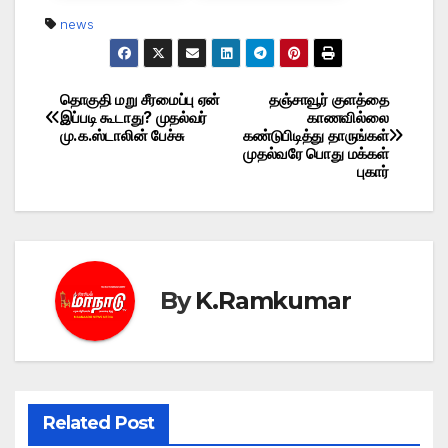
news
தொகுதி மறு சீரமைப்பு ஏன்
தஞ்சாவூர் குளத்தை
Post
இப்படி கூடாது? முதல்வர்
காணவில்லை
மு.க.ஸ்டாலின் பேச்சு
கண்டுபிடித்து தாருங்கள்
navigation
முதல்வரே பொது மக்கள்
புகார்
By
K.Ramkumar
Related Post