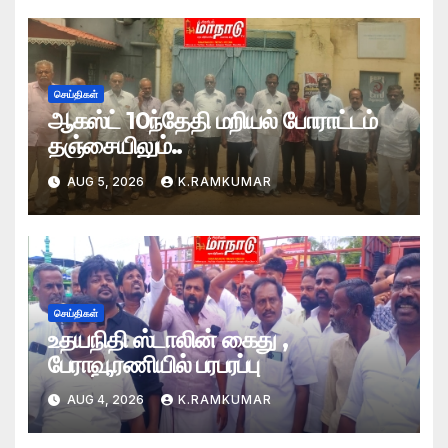
செய்திகள்
ஆகஸ்ட் 10ந்தேதி மறியல் போராட்டம்
தஞ்சையிலும்..
AUG 5, 2026
K.RAMKUMAR
செய்திகள்
உதயநிதி ஸ்டாலின் கைது ,
பேராவூரணியில் பரபரப்பு
AUG 4, 2026
K.RAMKUMAR