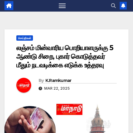
செய்திகள்
லஞ்சம் மின்வாரிய பொறியாளருக்கு 5
ஆண்டு சிறை, புகார் கொடுத்தவர்
மீதும் நடவடிக்கை எடுக்க உத்தரவு
By
K.Ramkumar
MAR 22, 2025