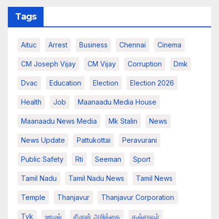
Tags
Aituc
Arrest
Business
Chennai
Cinema
CM Joseph Vijay
CM Vijay
Corruption
Dmk
Dvac
Education
Election
Election 2026
Health
Job
Maanaadu Media House
Maanaadu News Media
Mk Stalin
News
News Update
Pattukottai
Peravurani
Public Safety
Rti
Seeman
Sport
Tamil Nadu
Tamil Nadu News
Tamil News
Temple
Thanjavur
Thanjavur Corporation
Tvk
ஊழல்
சீமான் அறிக்கை
தஞ்சாவூர்