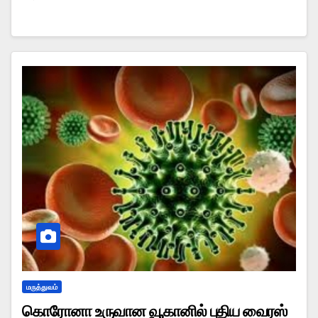
மருத்துவம்
கொரோனா உருவான வூகானில் புதிய வைரஸ்