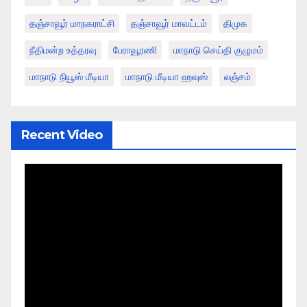
தஞ்சாவூர் மாநகராட்சி
தஞ்சாவூர் மாவட்டம்
திமுக
நீதிமன்ற உத்தரவு
பேராவூரணி
மாநாடு செய்தி குழுமம்
மாநாடு நியூஸ் மீடியா
மாநாடு மீடியா ஹவுஸ்
லஞ்சம்
Recent Video