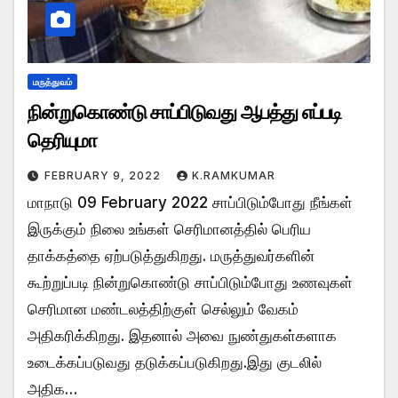
மருத்துவம்
நின்றுகொண்டு சாப்பிடுவது ஆபத்து எப்படி
தெரியுமா
FEBRUARY 9, 2022
K.RAMKUMAR
மாநாடு 09 February 2022 சாப்பிடும்போது நீங்கள்
இருக்கும் நிலை உங்கள் செரிமானத்தில் பெரிய
தாக்கத்தை ஏற்படுத்துகிறது. மருத்துவர்களின்
கூற்றுப்படி நின்றுகொண்டு சாப்பிடும்போது உணவுகள்
செரிமான மண்டலத்திற்குள் செல்லும் வேகம்
அதிகரிக்கிறது. இதனால் அவை நுண்துகள்களாக
உடைக்கப்படுவது தடுக்கப்படுகிறது.இது குடலில்
அதிக…