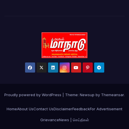
Proudly powered by WordPress
|
Theme:
Newsup
by
Themeansar
.
Home
About Us
Contact Us
Disclaimer
Feedback
For Advertisement
Grievance
News | செய்திகள்