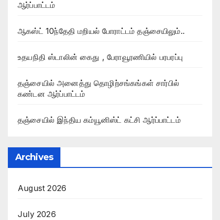
ஆர்ப்பாட்டம்
ஆகஸ்ட் 10ந்தேதி மறியல் போராட்டம் தஞ்சையிலும்..
உதயநிதி ஸ்டாலின் கைது , பேராவூரணியில் பரபரப்பு
தஞ்சையில் அனைத்து தொழிற்சங்கங்கள் சார்பில்
கண்டன ஆர்ப்பாட்டம்
தஞ்சையில் இந்திய கம்யூனிஸ்ட் கட்சி ஆர்ப்பாட்டம்
Archives
August 2026
July 2026