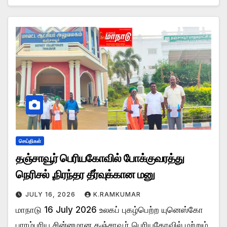
செய்திகள்
தஞ்சாவூர் பெரியகோவில் போக்குவரத்து
நெரிசல் ,நிரந்தர தீர்வுக்கான மனு
JULY 16, 2026
K.RAMKUMAR
மாநாடு 16 July 2026 உலகப் புகழ்பெற்ற யுனெஸ்கோ
பாரம்பரிய சின்னமான தஞ்சாவூர் பெரியகோவில் மற்றும்