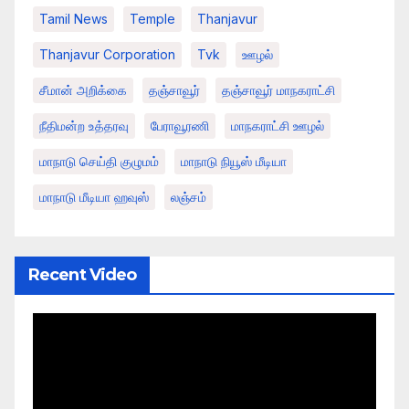
Tamil News
Temple
Thanjavur
Thanjavur Corporation
Tvk
ஊழல்
சீமான் அறிக்கை
தஞ்சாவூர்
தஞ்சாவூர் மாநகராட்சி
நீதிமன்ற உத்தரவு
பேராவூரணி
மாநகராட்சி ஊழல்
மாநாடு செய்தி குழுமம்
மாநாடு நியூஸ் மீடியா
மாநாடு மீடியா ஹவுஸ்
லஞ்சம்
Recent Video