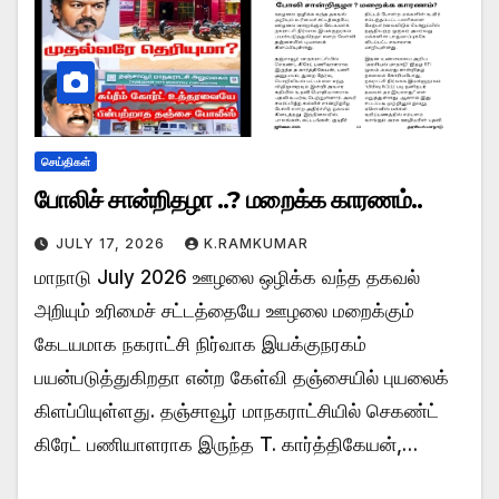
செய்திகள்
போலிச் சான்றிதழா ..? மறைக்க காரணம்..
JULY 17, 2026
K.RAMKUMAR
மாநாடு July 2026 ஊழலை ஒழிக்க வந்த தகவல்
அறியும் உரிமைச் சட்டத்தையே ஊழலை மறைக்கும்
கேடயமாக நகராட்சி நிர்வாக இயக்குநரகம்
பயன்படுத்துகிறதா என்ற கேள்வி தஞ்சையில் புயலைக்
கிளப்பியுள்ளது. தஞ்சாவூர் மாநகராட்சியில் செகண்ட்
கிரேட் பணியாளராக இருந்த T. கார்த்திகேயன்,…