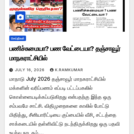
செய்திகள்
பணிச்சுமையா? பண வேட்டையா? தஞ்சாவூர்
மாநகராட்சியில்
JULY 16, 2026
K.RAMKUMAR
மாநாடு July 2026 தஞ்சாவூர் மாநகராட்சியில்
மக்களின் வரிப்பணம் எப்படி பட்டப்பகலில்
கொள்ளையடிக்கப்படுகிறது என்பதற்கு இந்த ஒரு
சம்பவமே சாட்சி. விதிமுறைகளை காலில் போட்டு
மிதித்து, சீனியாரிட்டியை குப்பையில் வீசி, சட்டத்தை
சாக்கடையில் தள்ளிவிட்டு நடந்திருக்கிறது ஒரு பதவி
உயர்வு நாடகம்.…