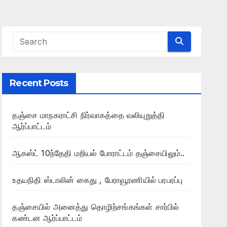
Recent Posts
தஞ்சை மாநகராட்சி நிர்வாகத்தை வலியுறுத்தி
ஆர்ப்பாட்டம்
ஆகஸ்ட் 10ந்தேதி மறியல் போராட்டம் தஞ்சையிலும்..
உதயநிதி ஸ்டாலின் கைது , பேராவூரணியில் பரபரப்பு
தஞ்சையில் அனைத்து தொழிற்சங்கங்கள் சார்பில்
கண்டன ஆர்ப்பாட்டம்