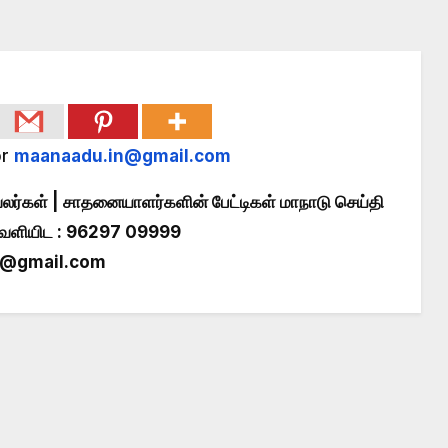
r
maanaadu.in@gmail.com
லர்கள் | சாதனையாளர்களின் பேட்டிகள் மாநாடு செய்தி
வெளியிட : 96297 09999
n@gmail.com