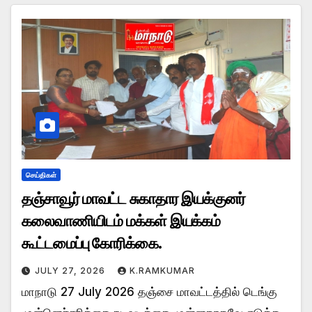
செய்திகள்
தஞ்சாவூர் மாவட்ட சுகாதார இயக்குனர்
கலைவாணியிடம் மக்கள் இயக்கம்
கூட்டமைப்பு கோரிக்கை.
JULY 27, 2026
K.RAMKUMAR
மாநாடு 27 July 2026 தஞ்சை மாவட்டத்தில் டெங்கு