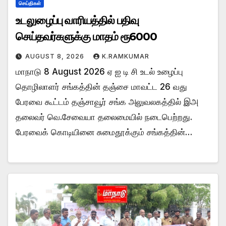
செய்திகள்
உடலுழைப்பு வாரியத்தில் பதிவு
செய்தவர்களுக்கு மாதம் ரூ6000
AUGUST 8, 2026
K.RAMKUMAR
மாநாடு 8 August 2026 ஏ ஐ டி சி உடல் உழைப்பு
தொழிலாளர் சங்கத்தின் தஞ்சை மாவட்ட 26 வது
பேரவை கூட்டம் தஞ்சாவூர் சங்க அலுவலகத்தில் இஅ
தலைவர் வெ.சேவையா தலைமையில் நடைபெற்றது.
பேரவைக் கொடியினை சுமைதூக்கும் சங்கத்தின்…