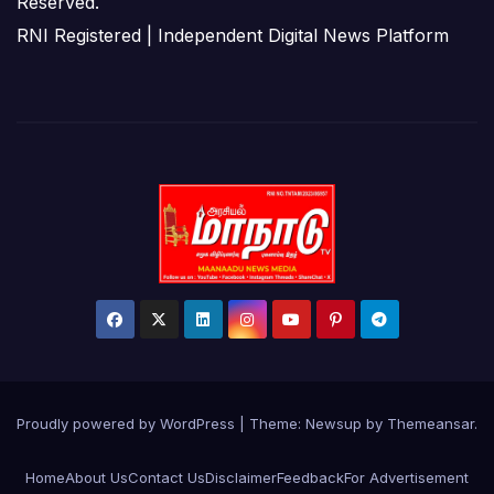
Reserved.
RNI Registered | Independent Digital News Platform
Proudly powered by WordPress
|
Theme:
Newsup
by
Themeansar
.
Home
About Us
Contact Us
Disclaimer
Feedback
For Advertisement