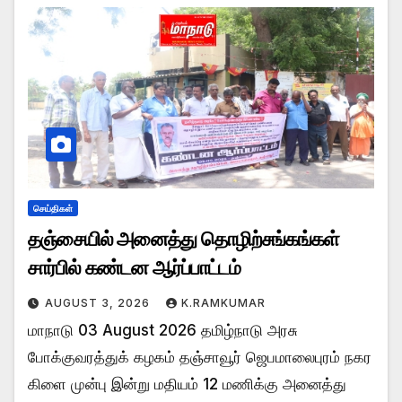
செய்திகள்
தஞ்சையில் அனைத்து தொழிற்சங்கங்கள்
சார்பில் கண்டன ஆர்ப்பாட்டம்
AUGUST 3, 2026
K.RAMKUMAR
மாநாடு 03 August 2026 தமிழ்நாடு அரசு
போக்குவரத்துக் கழகம் தஞ்சாவூர் ஜெபமாலைபுரம் நகர
கிளை முன்பு இன்று மதியம் 12 மணிக்கு அனைத்து