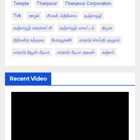
Temple
Thanjavur
Thanjavur Corporation
Tvk
ஊழல்
சீமான் அறிக்கை
தஞ்சாவூர்
தஞ்சாவூர் மாநகராட்சி
தஞ்சாவூர் மாவட்டம்
திமுக
நீதிமன்ற உத்தரவு
பேராவூரணி
மாநாடு செய்தி குழுமம்
மாநாடு நியூஸ் மீடியா
மாநாடு மீடியா ஹவுஸ்
லஞ்சம்
Recent Video