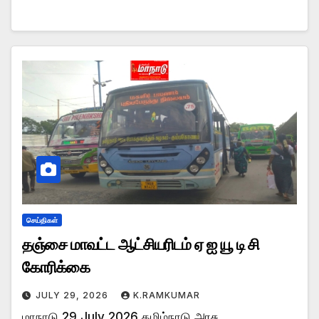
செய்திகள்
தஞ்சை மாவட்ட ஆட்சியரிடம் ஏ ஐ யூ டி சி
கோரிக்கை
JULY 29, 2026
K.RAMKUMAR
மாநாடு 29 July 2026 தமிழ்நாடு அரசு