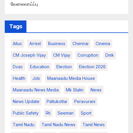
வேலைவாய்ப்பு
Tags
Aituc
Arrest
Business
Chennai
Cinema
CM Joseph Vijay
CM Vijay
Corruption
Dmk
Dvac
Education
Election
Election 2026
Health
Job
Maanaadu Media House
Maanaadu News Media
Mk Stalin
News
News Update
Pattukottai
Peravurani
Public Safety
Rti
Seeman
Sport
Tamil Nadu
Tamil Nadu News
Tamil News