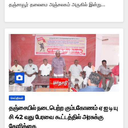
தஞ்சாவூர் தலைமை அஞ்சலகம் அருகில் இன்று…
செய்திகள்
தஞ்சையில் நடைபெற்ற கும்பகோணம் ஏ ஐ டி யு
சி 42 வது பேரவை கூட்டத்தில் அரசுக்கு
கோரிக்கை