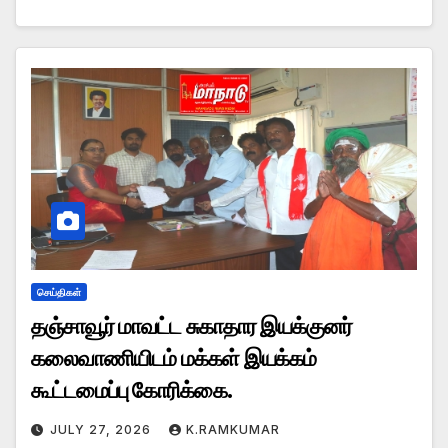
செய்திகள்
தஞ்சாவூர் மாவட்ட சுகாதார இயக்குனர்
கலைவாணியிடம் மக்கள் இயக்கம்
கூட்டமைப்பு கோரிக்கை.
JULY 27, 2026
K.RAMKUMAR