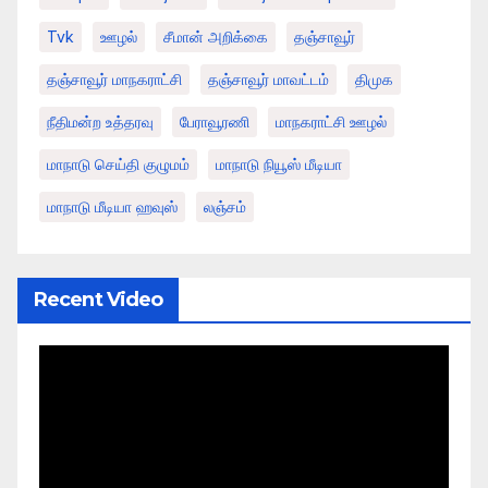
Tvk
ஊழல்
சீமான் அறிக்கை
தஞ்சாவூர்
தஞ்சாவூர் மாநகராட்சி
தஞ்சாவூர் மாவட்டம்
திமுக
நீதிமன்ற உத்தரவு
பேராவூரணி
மாநகராட்சி ஊழல்
மாநாடு செய்தி குழுமம்
மாநாடு நியூஸ் மீடியா
மாநாடு மீடியா ஹவுஸ்
லஞ்சம்
Recent Video