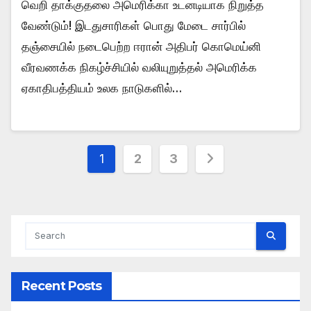
வெறி தாக்குதலை அமெரிக்கா உடனடியாக நிறுத்த
வேண்டும்! இடதுசாரிகள் பொது மேடை சார்பில்
தஞ்சையில் நடைபெற்ற ஈரான் அதிபர் கொமெய்னி
வீரவணக்க நிகழ்ச்சியில் வலியுறுத்தல் அமெரிக்க
ஏகாதிபத்தியம் உலக நாடுகளில்…
Posts
1
2
3
pagination
Recent Posts