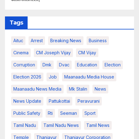
Tags
Aituc
Arrest
Breaking News​
Business
Cinema
CM Joseph Vijay
CM Vijay
Corruption
Dmk
Dvac
Education
Election
Election 2026
Job
Maanaadu Media House
Maanaadu News Media
Mk Stalin
News
News Update
Pattukottai
Peravurani
Public Safety
Rti
Seeman
Sport
Tamil Nadu
Tamil Nadu News
Tamil News
Temple
Thanjavur
Thanjavur Corporation