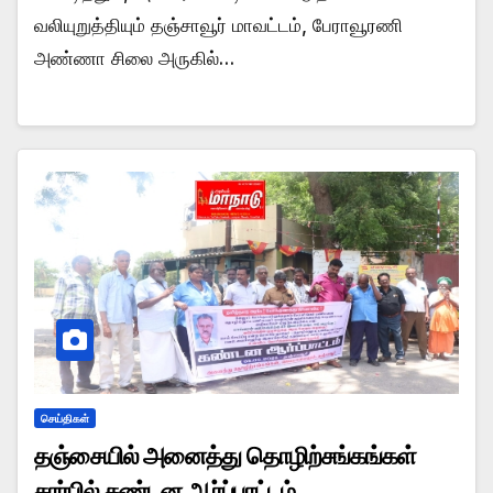
வலியுறுத்தியும் தஞ்சாவூர் மாவட்டம், பேராவூரணி
அண்ணா சிலை அருகில்…
செய்திகள்
தஞ்சையில் அனைத்து தொழிற்சங்கங்கள்
சார்பில் கண்டன ஆர்ப்பாட்டம்