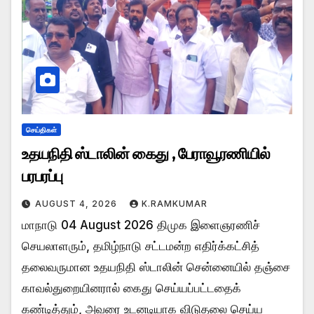
செய்திகள்
உதயநிதி ஸ்டாலின் கைது , பேராவூரணியில்
பரபரப்பு
AUGUST 4, 2026
K.RAMKUMAR
மாநாடு 04 August 2026 திமுக இளைஞரணிச்
செயலாளரும், தமிழ்நாடு சட்டமன்ற எதிர்க்கட்சித்
தலைவருமான உதயநிதி ஸ்டாலின் சென்னையில் தஞ்சை
காவல்துறையினரால் கைது செய்யப்பட்டதைக்
கண்டித்தும், அவரை உடனடியாக விடுதலை செய்ய