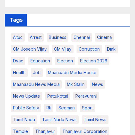
Tags
Aituc
Arrest
Business
Chennai
Cinema
CM Joseph Vijay
CM Vijay
Corruption
Dmk
Dvac
Education
Election
Election 2026
Health
Job
Maanaadu Media House
Maanaadu News Media
Mk Stalin
News
News Update
Pattukottai
Peravurani
Public Safety
Rti
Seeman
Sport
Tamil Nadu
Tamil Nadu News
Tamil News
Temple
Thanjavur
Thanjavur Corporation