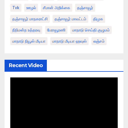
Tvk
ஊழல்
சீமான் அறிக்கை
தஞ்சாவூர்
தஞ்சாவூர் மாநகராட்சி
தஞ்சாவூர் மாவட்டம்
திமுக
நீதிமன்ற உத்தரவு
பேராவூரணி
மாநாடு செய்தி குழுமம்
மாநாடு நியூஸ் மீடியா
மாநாடு மீடியா ஹவுஸ்
லஞ்சம்
Recent Video