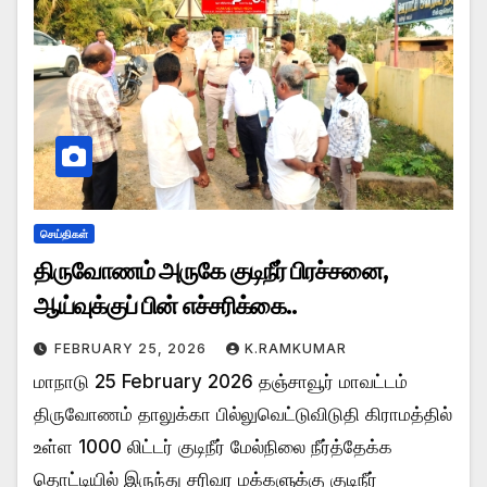
செய்திகள்
திருவோணம் அருகே குடிநீர் பிரச்சனை,
ஆய்வுக்குப் பின் எச்சரிக்கை..
FEBRUARY 25, 2026
K.RAMKUMAR
மாநாடு 25 February 2026 தஞ்சாவூர் மாவட்டம்
திருவோணம் தாலுக்கா பில்லுவெட்டுவிடுதி கிராமத்தில்
உள்ள 1000 லிட்டர் குடிநீர் மேல்நிலை நீர்த்தேக்க
தொட்டியில் இருந்து சரிவர மக்களுக்கு குடிநீர்