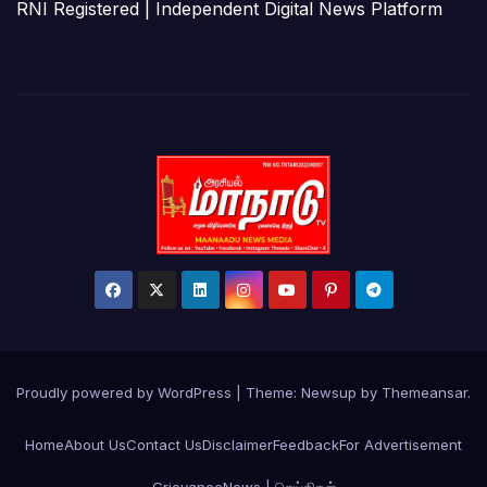
RNI Registered | Independent Digital News Platform
Proudly powered by WordPress
|
Theme: Newsup by
Themeansar
.
Home
About Us
Contact Us
Disclaimer
Feedback
For Advertisement
Grievance
News | செய்திகள்