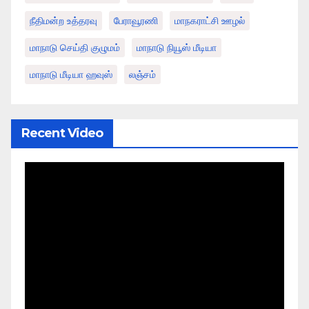
நீதிமன்ற உத்தரவு
பேராவூரணி
மாநகராட்சி ஊழல்
மாநாடு செய்தி குழுமம்
மாநாடு நியூஸ் மீடியா
மாநாடு மீடியா ஹவுஸ்
லஞ்சம்
Recent Video