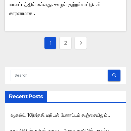
மாவட்டத்தில் உள்ளது. ஊழல் குற்றச்சாட்டுகள்
காரணமாக…
Posts
1
2
pagination
Recent Posts
ஆகஸ்ட் 10ந்தேதி மறியல் போராட்டம் தஞ்சையிலும்..
உதயநிதி ஸ்டாலின் கைது , பேராவூரணியில் பரபரப்பு