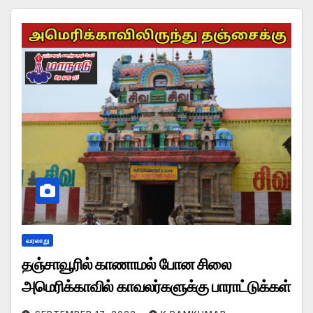
வரலாறு
தஞ்சாவூரில் காணாமல் போன சிலை
அமெரிக்காவில் காவலர்களுக்கு பாராட்டுக்கள்