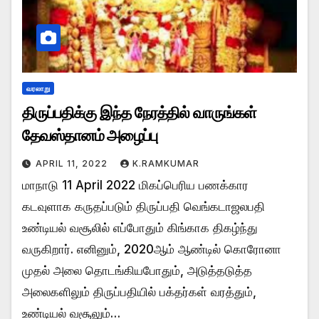
வரலாறு
திருப்பதிக்கு இந்த நேரத்தில் வாருங்கள்
தேவஸ்தானம் அழைப்பு
APRIL 11, 2022
K.RAMKUMAR
மாநாடு 11 April 2022 மிகப்பெரிய பணக்கார
கடவுளாக கருதப்படும் திருப்பதி வெங்கடாஜலபதி
உண்டியல் வசூலில் எப்போதும் கிங்காக திகழ்ந்து
வருகிறார். எனினும், 2020ஆம் ஆண்டில் கொரோனா
முதல் அலை தொடங்கியபோதும், அடுத்தடுத்த
அலைகளிலும் திருப்பதியில் பக்தர்கள் வரத்தும்,
உண்டியல் வசூலும்…