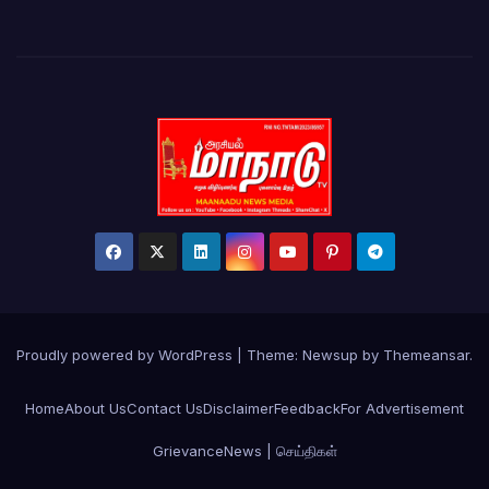
Proudly powered by WordPress
|
Theme: Newsup by
Themeansar
.
Home
About Us
Contact Us
Disclaimer
Feedback
For Advertisement
Grievance
News | செய்திகள்