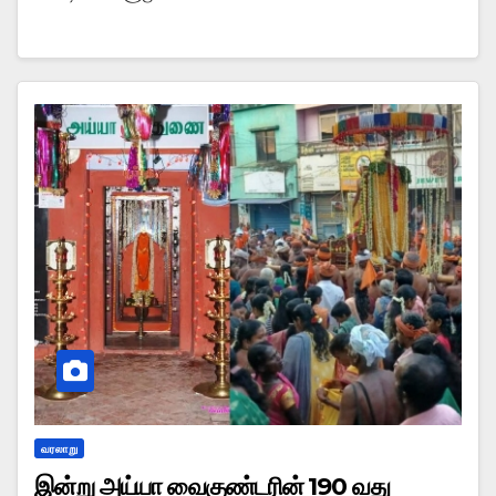
வரலாறு
இன்று அய்யா வைகுண்டரின் 190 வது