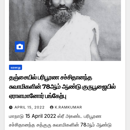
வரலாறு
தஞ்சையில் பரிபூரண சச்சிதானந்த
சுவாமிகளின் 78ஆம் ஆண்டு குருபூஜையில்
ஏராளமானோர் பங்கேற்பு
APRIL 15, 2022
K.RAMKUMAR
மாநாடு 15 April 2022 ஸ்ரீ அகண்ட பரிபூரண
சச்சிதானந்த சத்குரு சுவாமிகளின் 78ஆம் ஆண்டு