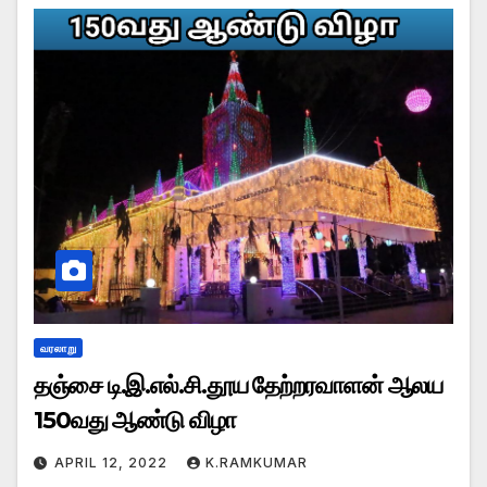
வரலாறு
தஞ்சை டி.இ.எல்.சி.தூய தேற்றரவாளன் ஆலய
150வது ஆண்டு விழா
APRIL 12, 2022
K.RAMKUMAR