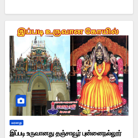
வரலாறு
இப்படி உருவானது தஞ்சாவூர் புன்னைநல்லூர்