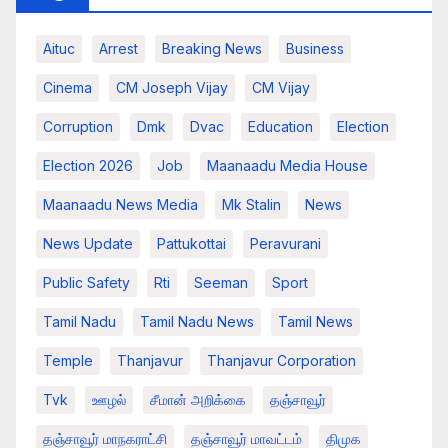
Aituc
Arrest
Breaking News​
Business
Cinema
CM Joseph Vijay
CM Vijay
Corruption
Dmk
Dvac
Education
Election
Election 2026
Job
Maanaadu Media House
Maanaadu News Media
Mk Stalin
News
News Update
Pattukottai
Peravurani
Public Safety
Rti
Seeman
Sport
Tamil Nadu
Tamil Nadu News
Tamil News
Temple
Thanjavur
Thanjavur Corporation
Tvk
ஊழல்
சீமான் அறிக்கை
தஞ்சாவூர்
தஞ்சாவூர் மாநகராட்சி
தஞ்சாவூர் மாவட்டம்
திமுக