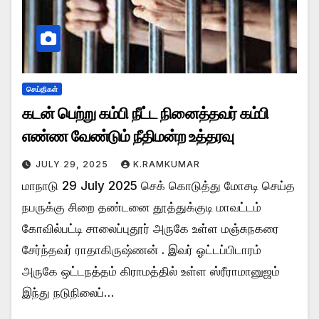
செய்திகள்
கடன் பெற்று கம்பி நீட்ட நினைத்தவர் கம்பி
எண்ண வேண்டும் நீதிமன்ற உத்தரவு
JULY 29, 2025
K.RAMKUMAR
மாநாடு 29 July 2025 செக் கொடுத்து மோசடி செய்த
நபருக்கு சிறை தண்டனை தூத்துக்குடி மாவட்டம்
கோவில்பட்டி சாலைப்புதூர் அருகே உள்ள மஞ்சுநகரை
சேர்ந்தவர் ராதாகிருஷ்ணன் . இவர் ஓட்டப்பிடாரம்
அருகே ஒட்டநத்தம் கிராமத்தில் உள்ள ஸ்ரீராமானுஜம்
இந்து நடுநிலைப்…