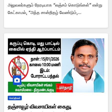
அலுவலர்களும் நேரடியாக “லஞ்சம் கொடுங்கள்” என்று
கேட்காமல், “அந்த சான்றிதழ் வேண்டும்,…
செய்திகள்
தஞ்சாவூர் விவசாயிகள் கைது,