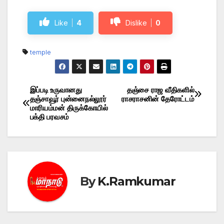
Like
4
Dislike
0
temple
இப்படி உருவானது
தஞ்சை ராஜ வீதிகளில்
Post
தஞ்சாவூர் புன்னைநல்லூர்
ராசராசனின் தேரோட்டம்
மாரியம்மன் திருக்கோயில்
navigation
பக்தி பரவசம்
By
K.Ramkumar