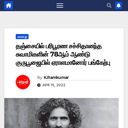
வரலாறு
தஞ்சையில் பரிபூரண சச்சிதானந்த
சுவாமிகளின் 78ஆம் ஆண்டு
குருபூஜையில் ஏராளமானோர் பங்கேற்பு
By
K.Ramkumar
APR 15, 2022