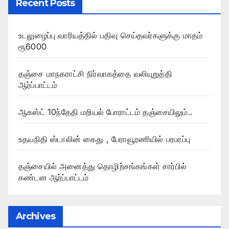
Recent Posts
உடலுழைப்பு வாரியத்தில் பதிவு செய்தவர்களுக்கு மாதம்
ரூ6000
தஞ்சை மாநகராட்சி நிர்வாகத்தை வலியுறுத்தி
ஆர்ப்பாட்டம்
ஆகஸ்ட் 10ந்தேதி மறியல் போராட்டம் தஞ்சையிலும்..
உதயநிதி ஸ்டாலின் கைது , பேராவூரணியில் பரபரப்பு
தஞ்சையில் அனைத்து தொழிற்சங்கங்கள் சார்பில்
கண்டன ஆர்ப்பாட்டம்
Archives