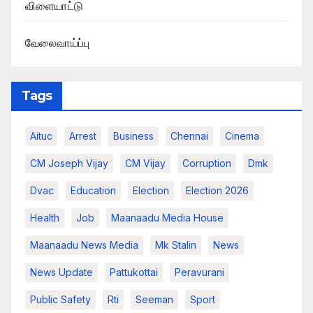
விளையாட்டு
வேலைவாய்ப்பு
Tags
Aituc
Arrest
Business
Chennai
Cinema
CM Joseph Vijay
CM Vijay
Corruption
Dmk
Dvac
Education
Election
Election 2026
Health
Job
Maanaadu Media House
Maanaadu News Media
Mk Stalin
News
News Update
Pattukottai
Peravurani
Public Safety
Rti
Seeman
Sport