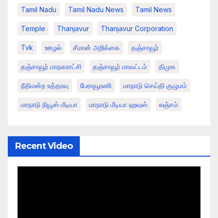
Tamil Nadu
Tamil Nadu News
Tamil News
Temple
Thanjavur
Thanjavur Corporation
Tvk
ஊழல்
சீமான் அறிக்கை
தஞ்சாவூர்
தஞ்சாவூர் மாநகராட்சி
தஞ்சாவூர் மாவட்டம்
திமுக
நீதிமன்ற உத்தரவு
பேராவூரணி
மாநாடு செய்தி குழுமம்
மாநாடு நியூஸ் மீடியா
மாநாடு மீடியா ஹவுஸ்
லஞ்சம்
Recent Video