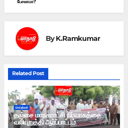
பேசலாமா?
navigation
By
K.Ramkumar
Related Post
செய்திகள்
தஞ்சை மாநகராட்சி நிர்வாகத்தை
வலியுறுத்தி ஆர்ப்பாட்டம்