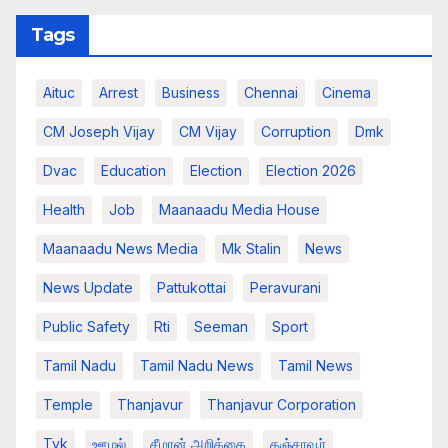
Tags
Aituc
Arrest
Business
Chennai
Cinema
CM Joseph Vijay
CM Vijay
Corruption
Dmk
Dvac
Education
Election
Election 2026
Health
Job
Maanaadu Media House
Maanaadu News Media
Mk Stalin
News
News Update
Pattukottai
Peravurani
Public Safety
Rti
Seeman
Sport
Tamil Nadu
Tamil Nadu News
Tamil News
Temple
Thanjavur
Thanjavur Corporation
Tvk
ஊழல்
சீமான் அறிக்கை
தஞ்சாவூர்