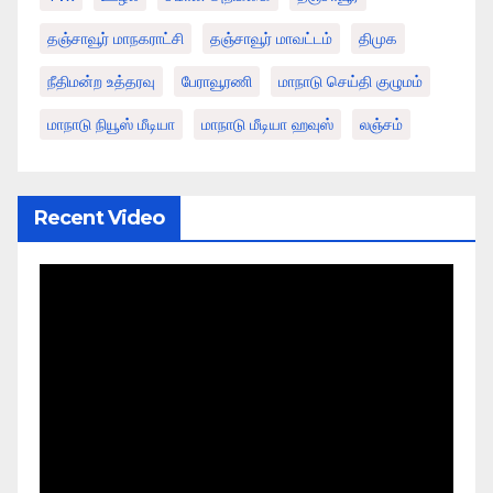
தஞ்சாவூர் மாநகராட்சி
தஞ்சாவூர் மாவட்டம்
திமுக
நீதிமன்ற உத்தரவு
பேராவூரணி
மாநாடு செய்தி குழுமம்
மாநாடு நியூஸ் மீடியா
மாநாடு மீடியா ஹவுஸ்
லஞ்சம்
Recent Video