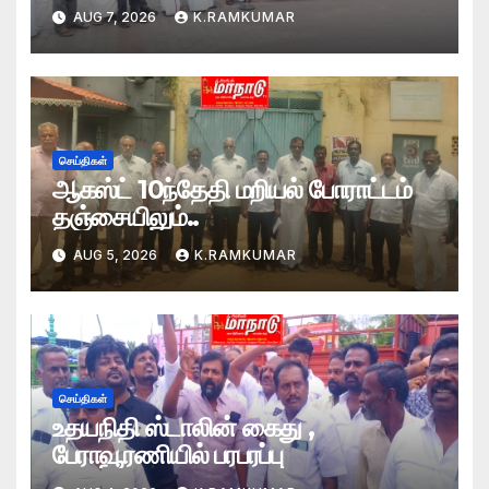
AUG 7, 2026
K.RAMKUMAR
செய்திகள்
ஆகஸ்ட் 10ந்தேதி மறியல் போராட்டம்
தஞ்சையிலும்..
AUG 5, 2026
K.RAMKUMAR
செய்திகள்
உதயநிதி ஸ்டாலின் கைது ,
பேராவூரணியில் பரபரப்பு