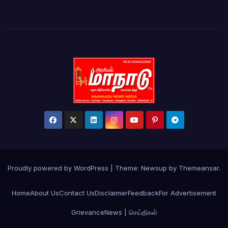
Proudly powered by WordPress
|
Theme:
Newsup
by
Themeansar
.
Home
About Us
Contact Us
Disclaimer
Feedback
For Advertisement
Grievance
News | செய்திகள்