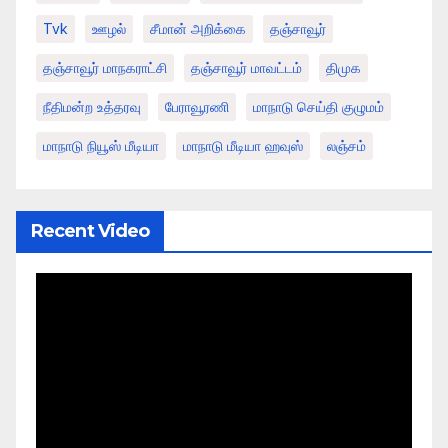
Tvk
ஊழல்
சீமான் அறிக்கை
தஞ்சாவூர்
தஞ்சாவூர் மாநகராட்சி
தஞ்சாவூர் மாவட்டம்
திமுக
நீதிமன்ற உத்தரவு
பேராவூரணி
மாநாடு செய்தி குழுமம்
மாநாடு நியூஸ் மீடியா
மாநாடு மீடியா ஹவுஸ்
லஞ்சம்
Recent Video