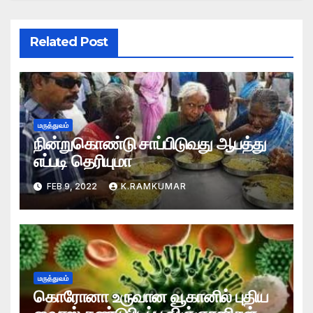
Related Post
மருத்துவம்
நின்றுகொண்டு சாப்பிடுவது ஆபத்து
எப்படி தெரியுமா
FEB 9, 2022
K.RAMKUMAR
மருத்துவம்
கொரோனா உருவான வூகானில் புதிய