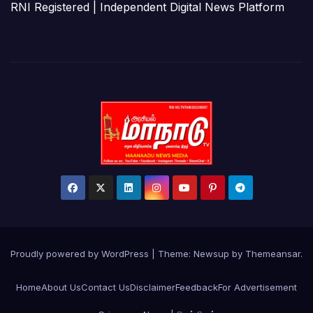
RNI Registered | Independent Digital News Platform
Proudly powered by WordPress
|
Theme:
Newsup
by
Themeansar
.
Home
About Us
Contact Us
Disclaimer
Feedback
For Advertisement