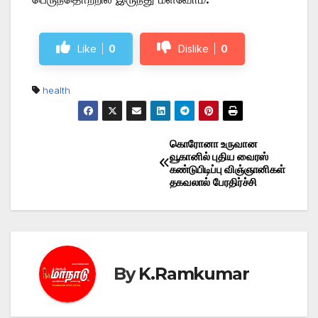
Like
0
Dislike
0
health
கொரோனா உருவான
Post
வூகானில் புதிய வைரஸ்
கண்டுபிடிப்பு விஞ்ஞானிகள்
navigation
தகவலால் பேரதிர்ச்சி
By
K.Ramkumar