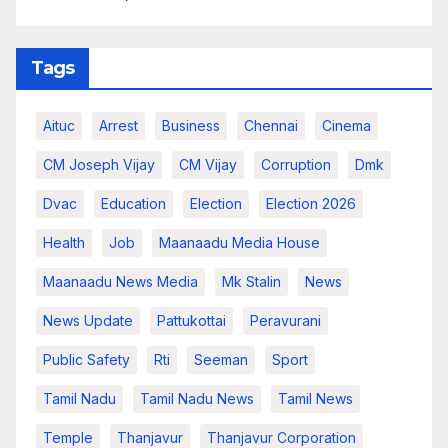
Tags
Aituc
Arrest
Business
Chennai
Cinema
CM Joseph Vijay
CM Vijay
Corruption
Dmk
Dvac
Education
Election
Election 2026
Health
Job
Maanaadu Media House
Maanaadu News Media
Mk Stalin
News
News Update
Pattukottai
Peravurani
Public Safety
Rti
Seeman
Sport
Tamil Nadu
Tamil Nadu News
Tamil News
Temple
Thanjavur
Thanjavur Corporation