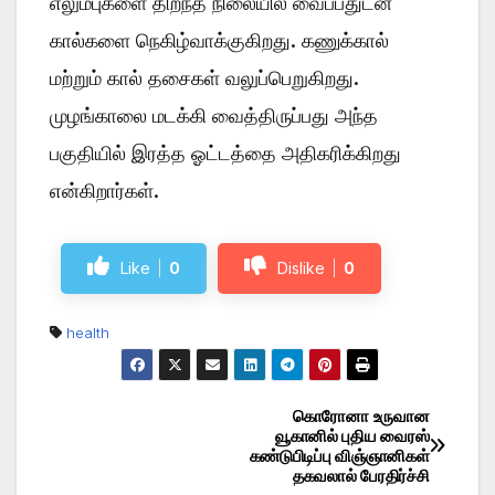
எலும்புகளை திறந்த நிலையில் வைப்பதுடன்
கால்களை நெகிழ்வாக்குகிறது. கணுக்கால்
மற்றும் கால் தசைகள் வலுப்பெறுகிறது.
முழங்காலை மடக்கி வைத்திருப்பது அந்த
பகுதியில் இரத்த ஓட்டத்தை அதிகரிக்கிறது
என்கிறார்கள்.
Like
0
Dislike
0
health
கொரோனா உருவான
Post
வூகானில் புதிய வைரஸ்
கண்டுபிடிப்பு விஞ்ஞானிகள்
navigation
தகவலால் பேரதிர்ச்சி