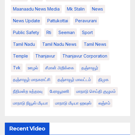
Maanaadu News Media
Mk Stalin
News
News Update
Pattukottai
Peravurani
Public Safety
Rti
Seeman
Sport
Tamil Nadu
Tamil Nadu News
Tamil News
Temple
Thanjavur
Thanjavur Corporation
Tvk
ஊழல்
சீமான் அறிக்கை
தஞ்சாவூர்
தஞ்சாவூர் மாநகராட்சி
தஞ்சாவூர் மாவட்டம்
திமுக
நீதிமன்ற உத்தரவு
பேராவூரணி
மாநாடு செய்தி குழுமம்
மாநாடு நியூஸ் மீடியா
மாநாடு மீடியா ஹவுஸ்
லஞ்சம்
Recent Video