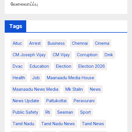
வேலைவாய்ப்பு
Tags
Aituc
Arrest
Business
Chennai
Cinema
CM Joseph Vijay
CM Vijay
Corruption
Dmk
Dvac
Education
Election
Election 2026
Health
Job
Maanaadu Media House
Maanaadu News Media
Mk Stalin
News
News Update
Pattukottai
Peravurani
Public Safety
Rti
Seeman
Sport
Tamil Nadu
Tamil Nadu News
Tamil News