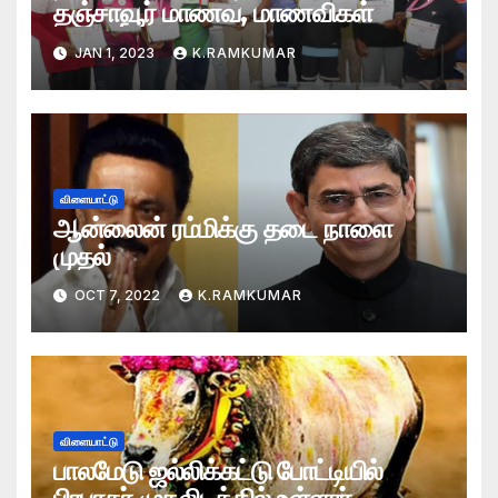
தஞ்சாவூர் மாணவ, மாணவிகள்
JAN 1, 2023
K.RAMKUMAR
விளையாட்டு
ஆன்லைன் ரம்மிக்கு தடை நாளை
முதல்
OCT 7, 2022
K.RAMKUMAR
விளையாட்டு
பாலமேடு ஜல்லிக்கட்டு போட்டியில்