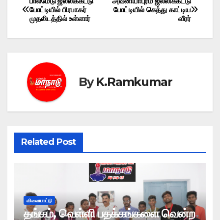
பாலமேடு ஜல்லிக்கட்டு
அவனியாபுரம் ஜல்லிக்கட்டு
Post
போட்டியில் பிரபாகர்
போட்டியில் கெத்து காட்டிய
முதலிடத்தில் உள்ளார்
வீரர்
navigation
By
K.Ramkumar
Related Post
விளையாட்டு
தங்கம், வெள்ளி பதக்கங்களை வென்ற