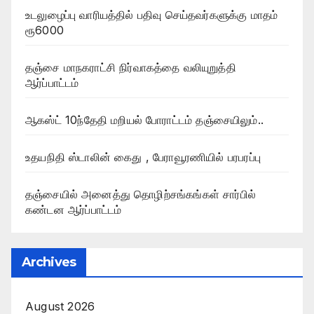
உடலுழைப்பு வாரியத்தில் பதிவு செய்தவர்களுக்கு மாதம்
ரூ6000
தஞ்சை மாநகராட்சி நிர்வாகத்தை வலியுறுத்தி
ஆர்ப்பாட்டம்
ஆகஸ்ட் 10ந்தேதி மறியல் போராட்டம் தஞ்சையிலும்..
உதயநிதி ஸ்டாலின் கைது , பேராவூரணியில் பரபரப்பு
தஞ்சையில் அனைத்து தொழிற்சங்கங்கள் சார்பில்
கண்டன ஆர்ப்பாட்டம்
Archives
August 2026