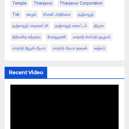
Temple
Thanjavur
Thanjavur Corporation
Tvk
ஊழல்
சீமான் அறிக்கை
தஞ்சாவூர்
தஞ்சாவூர் மாநகராட்சி
தஞ்சாவூர் மாவட்டம்
திமுக
நீதிமன்ற உத்தரவு
பேராவூரணி
மாநாடு செய்தி குழுமம்
மாநாடு நியூஸ் மீடியா
மாநாடு மீடியா ஹவுஸ்
லஞ்சம்
Recent Video