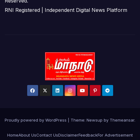
Reserved.
RNI Registered | Independent Digital News Platform
Proudly powered by WordPress
|
Theme:
Newsup
by
Themeansar
.
Home
About Us
Contact Us
Disclaimer
Feedback
For Advertisement