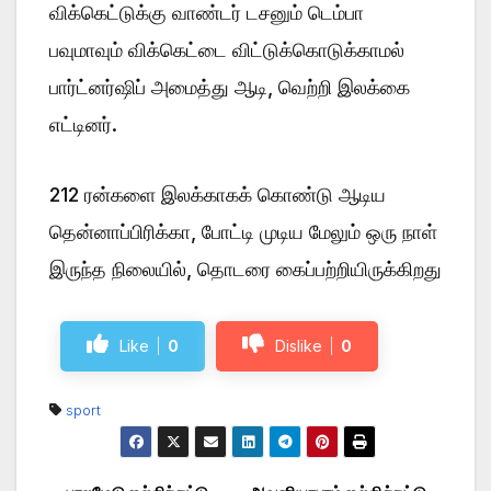
விக்கெட்டுக்கு வாண்டர் டசனும் டெம்பா
பவுமாவும் விக்கெட்டை விட்டுக்கொடுக்காமல்
பார்ட்னர்ஷிப் அமைத்து ஆடி, வெற்றி இலக்கை
எட்டினர்.
212 ரன்களை இலக்காகக் கொண்டு ஆடிய
தென்னாப்பிரிக்கா, போட்டி முடிய மேலும் ஒரு நாள்
இருந்த நிலையில், தொடரை கைப்பற்றியிருக்கிறது
Like
0
Dislike
0
sport