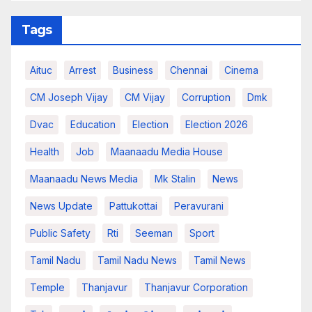
Tags
Aituc
Arrest
Business
Chennai
Cinema
CM Joseph Vijay
CM Vijay
Corruption
Dmk
Dvac
Education
Election
Election 2026
Health
Job
Maanaadu Media House
Maanaadu News Media
Mk Stalin
News
News Update
Pattukottai
Peravurani
Public Safety
Rti
Seeman
Sport
Tamil Nadu
Tamil Nadu News
Tamil News
Temple
Thanjavur
Thanjavur Corporation