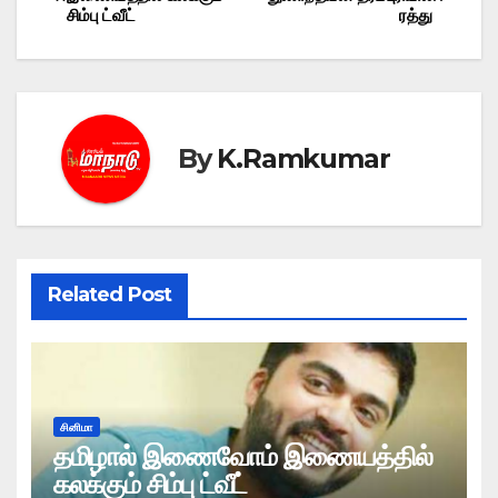
சிம்பு ட்வீட்
ரத்து
navigation
By
K.Ramkumar
Related Post
சினிமா
தமிழால் இணைவோம் இணையத்தில்
கலக்கும் சிம்பு ட்வீட்