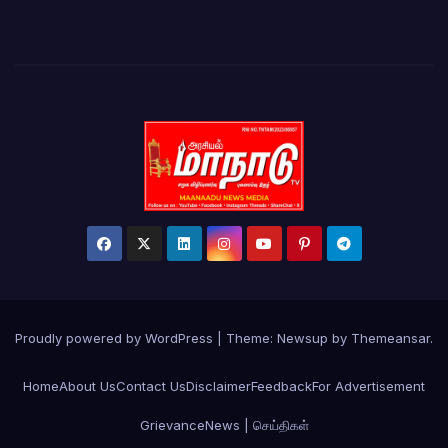
Proudly powered by WordPress
|
Theme:
Newsup
by
Themeansar
.
Home
About Us
Contact Us
Disclaimer
Feedback
For Advertisement
Grievance
News | செய்திகள்