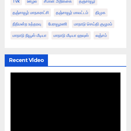
Tvk
ஊழல்
சீமான் அறிக்கை
தஞ்சாவூர்
தஞ்சாவூர் மாநகராட்சி
தஞ்சாவூர் மாவட்டம்
திமுக
நீதிமன்ற உத்தரவு
பேராவூரணி
மாநாடு செய்தி குழுமம்
மாநாடு நியூஸ் மீடியா
மாநாடு மீடியா ஹவுஸ்
லஞ்சம்
Recent Video