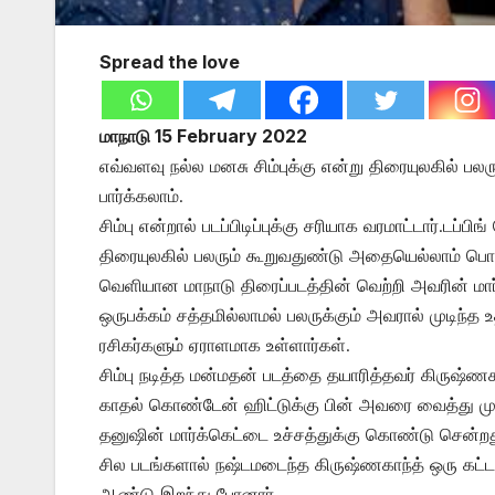
Spread the love
மாநாடு 15 February 2022
எவ்வளவு நல்ல மனசு சிம்புக்கு என்று திரையுலகில் பலர
பார்க்கலாம்.
சிம்பு என்றால் படப்பிடிப்புக்கு சரியாக வரமாட்டார்.டப
திரையுலகில் பலரும் கூறுவதுண்டு அதையெல்லாம் பொய்யா
வெளியான மாநாடு திரைப்படத்தின் வெற்றி அவரின் மார்
ஒருபக்கம் சத்தமில்லாமல் பலருக்கும் அவரால் முடிந்த 
ரசிகர்களும் ஏராளமாக உள்ளார்கள்.
சிம்பு நடித்த மன்மதன் படத்தை தயாரித்தவர் கிருஷ்ணக
காதல் கொண்டேன் ஹிட்டுக்கு பின் அவரை வைத்து முத
தனுஷின் மார்க்கெட்டை உச்சத்துக்கு கொண்டு சென்றத
சில படங்களால் நஷ்டமடைந்த கிருஷ்ணகாந்த் ஒரு கட்டத
ஆண்டு இறந்து போனார்.