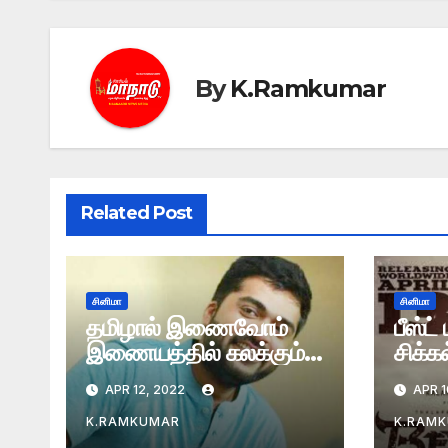
By
K.Ramkumar
Related Post
சினிமா
சினிமா
தமிழால் இணைவோம்
பீஸ்ட
இணையத்தில் கலக்கும்
சிக்க
சிம்பு ட்வீட்
APR 12, 2022
APR 1
K.RAMKUMAR
K.RAM