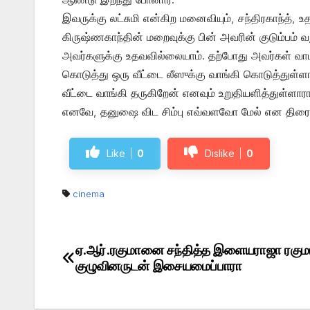
இவருக்கு லட்சுமி என்கிற மனைவியும், சந்திரகாந்த், 
கிருஷ்ணகாந்தின் மறைவுக்கு பின் அவரின் குடும்பம் 
அவர்களுக்கு உதவவில்லையாம். தற்போது அவர்கள் வாடகை
கொடுத்து ஒரு வீட்டை லீஸுக்கு வாங்கி கொடுத்துள்ள
வீட்டை வாங்கி தருகிறேன் எனவும் உறுதியளித்துள்ளாரா
எனவே, தனுஷை விட சிம்பு எவ்வளவோ மேல் என திரையு
Like
0
Dislike
0
cinema
ஏ.ஆர்.ரகுமானை சந்தித்த இளையராஜா ரகும
Post
குழுவினருடன் இசையமைப்பாரா
navigation