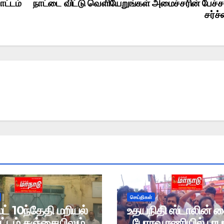
ாட்டம்
நாட்டை விட்டு வெளியேறுங்கள் அமைச்சரின் பேச்ச
சர்ச
செய்திகள்
் 10ந்தேதி மறியல்
உதயநிதி ஸ்டாலின் 
்டம் தஞ்சையிலும்..
, பேராவூரணியில் பரபர