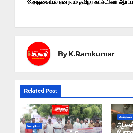
தஞ்சையில் ஏன் நாம் தமிழர் கட்சியினர் ஆர்ப்ப
Post
navigation
By
K.Ramkumar
Related Post
செய்திகள்
ஆகஸ்ட
செய்திகள்
போராட