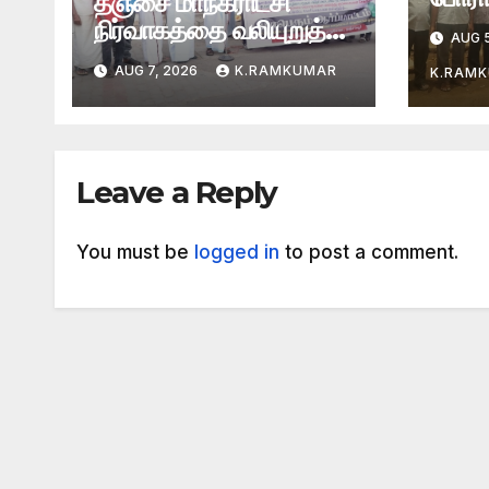
தஞ்சை மாநகராட்சி
நிர்வாகத்தை வலியுறுத்தி
AUG 5
ஆர்ப்பாட்டம்
AUG 7, 2026
K.RAMKUMAR
K.RAM
Leave a Reply
You must be
logged in
to post a comment.