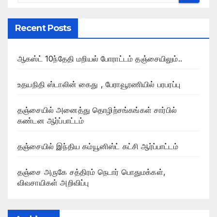
Recent Posts
ஆகஸ்ட் 10ந்தேதி மறியல் போராட்டம் தஞ்சையிலும்..
உதயநிதி ஸ்டாலின் கைது , பேராவூரணியில் பரபரப்பு
தஞ்சையில் அனைத்து தொழிற்சங்கங்கள் சார்பில்
கண்டன ஆர்ப்பாட்டம்
தஞ்சையில் இந்திய கம்யூனிஸ்ட் கட்சி ஆர்ப்பாட்டம்
தஞ்சை அருகே சத்திரம் நெடார் பொதுமக்கள்,
விவசாயிகள் அறிவிப்பு