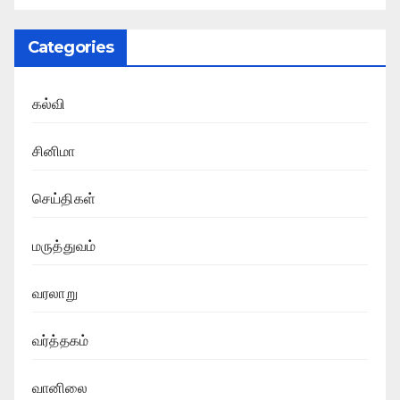
Categories
கல்வி
சினிமா
செய்திகள்
மருத்துவம்
வரலாறு
வர்த்தகம்
வானிலை