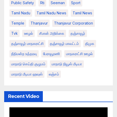
Public Safety
Rti
Seeman
Sport
Tamil Nadu
Tamil Nadu News
Tamil News
Temple
Thanjavur
Thanjavur Corporation
Tvk
ஊழல்
சீமான் அறிக்கை
தஞ்சாவூர்
தஞ்சாவூர் மாநகராட்சி
தஞ்சாவூர் மாவட்டம்
திமுக
நீதிமன்ற உத்தரவு
பேராவூரணி
மாநகராட்சி ஊழல்
மாநாடு செய்தி குழுமம்
மாநாடு நியூஸ் மீடியா
மாநாடு மீடியா ஹவுஸ்
லஞ்சம்
Recent Video