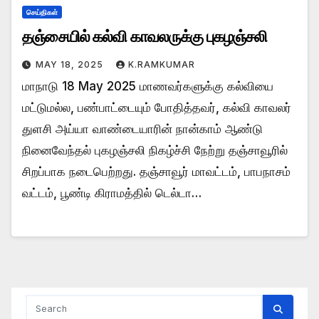
செய்திகள்
தஞ்சையில் கல்வி காவலருக்கு புகழஞ்சலி
MAY 18, 2025
K.RAMKUMAR
மாநாடு 18 May 2025 மாணவர்களுக்கு கல்வியை
மட்டுமல்ல, பண்பாட்டையும் போதித்தவர், கல்வி காவலர்
துளசி அய்யா வாண்டையாரின் நான்காம் ஆண்டு
நினைவேந்தல் புகழஞ்சலி நிகழ்ச்சி நேற்று தஞ்சாவூரில்
சிறப்பாக நடைபெற்றது. தஞ்சாவூர் மாவட்டம், பாபநாசம்
வட்டம், பூண்டி கிராமத்தில் டெல்டா…