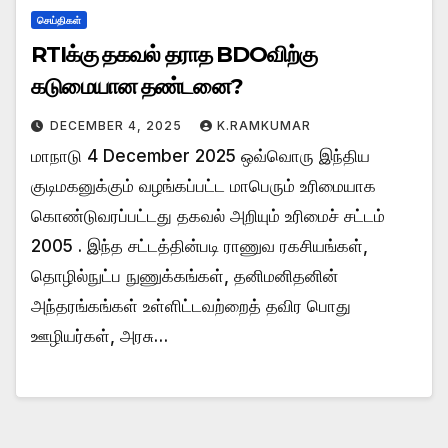
செய்திகள்
RTIக்கு தகவல் தராத BDOவிற்கு
கடுமையான தண்டனை?
DECEMBER 4, 2025
K.RAMKUMAR
மாநாடு 4 December 2025 ஒவ்வொரு இந்திய
குடிமகனுக்கும் வழங்கப்பட்ட மாபெரும் உரிமையாக
கொண்டுவரப்பட்டது தகவல் அறியும் உரிமைச் சட்டம்
2005 . இந்த சட்டத்தின்படி ராணுவ ரகசியங்கள்,
தொழில்நுட்ப நுணுக்கங்கள், தனிமனிதனின்
அந்தரங்கங்கள் உள்ளிட்டவற்றைத் தவிர பொது
ஊழியர்கள், அரசு…