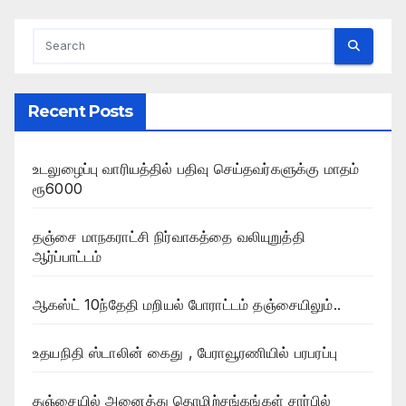
Recent Posts
உடலுழைப்பு வாரியத்தில் பதிவு செய்தவர்களுக்கு மாதம்
ரூ6000
தஞ்சை மாநகராட்சி நிர்வாகத்தை வலியுறுத்தி
ஆர்ப்பாட்டம்
ஆகஸ்ட் 10ந்தேதி மறியல் போராட்டம் தஞ்சையிலும்..
உதயநிதி ஸ்டாலின் கைது , பேராவூரணியில் பரபரப்பு
தஞ்சையில் அனைத்து தொழிற்சங்கங்கள் சார்பில்