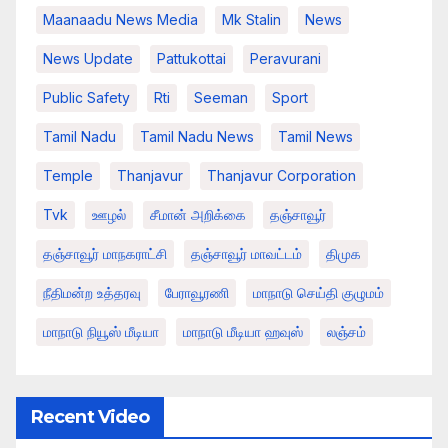
Maanaadu News Media
Mk Stalin
News
News Update
Pattukottai
Peravurani
Public Safety
Rti
Seeman
Sport
Tamil Nadu
Tamil Nadu News
Tamil News
Temple
Thanjavur
Thanjavur Corporation
Tvk
ஊழல்
சீமான் அறிக்கை
தஞ்சாவூர்
தஞ்சாவூர் மாநகராட்சி
தஞ்சாவூர் மாவட்டம்
திமுக
நீதிமன்ற உத்தரவு
பேராவூரணி
மாநாடு செய்தி குழுமம்
மாநாடு நியூஸ் மீடியா
மாநாடு மீடியா ஹவுஸ்
லஞ்சம்
Recent Video