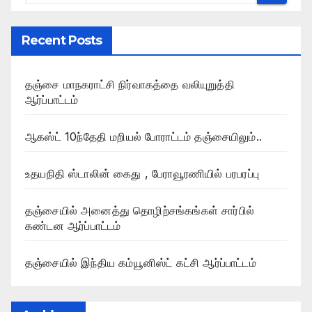
Recent Posts
தஞ்சை மாநகராட்சி நிர்வாகத்தை வலியுறுத்தி
ஆர்ப்பாட்டம்
ஆகஸ்ட் 10ந்தேதி மறியல் போராட்டம் தஞ்சையிலும்..
உதயநிதி ஸ்டாலின் கைது , பேராவூரணியில் பரபரப்பு
தஞ்சையில் அனைத்து தொழிற்சங்கங்கள் சார்பில்
கண்டன ஆர்ப்பாட்டம்
தஞ்சையில் இந்திய கம்யூனிஸ்ட் கட்சி ஆர்ப்பாட்டம்