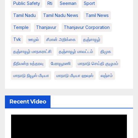
Public Safety
Rti
Seeman
Sport
Tamil Nadu
Tamil Nadu News
Tamil News
Temple
Thanjavur
Thanjavur Corporation
Tvk
ஊழல்
சீமான் அறிக்கை
தஞ்சாவூர்
தஞ்சாவூர் மாநகராட்சி
தஞ்சாவூர் மாவட்டம்
திமுக
நீதிமன்ற உத்தரவு
பேராவூரணி
மாநாடு செய்தி குழுமம்
மாநாடு நியூஸ் மீடியா
மாநாடு மீடியா ஹவுஸ்
லஞ்சம்
Recent Video