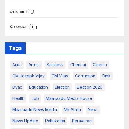
விளையாட்டு
வேலைவாய்ப்பு
Tags
Aituc
Arrest
Business
Chennai
Cinema
CM Joseph Vijay
CM Vijay
Corruption
Dmk
Dvac
Education
Election
Election 2026
Health
Job
Maanaadu Media House
Maanaadu News Media
Mk Stalin
News
News Update
Pattukottai
Peravurani