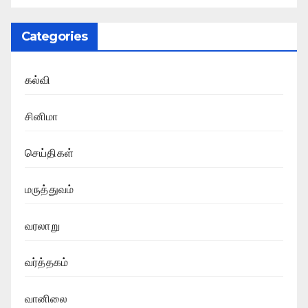
Categories
கல்வி
சினிமா
செய்திகள்
மருத்துவம்
வரலாறு
வர்த்தகம்
வானிலை