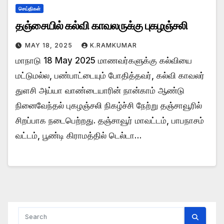
செய்திகள்
தஞ்சையில் கல்வி காவலருக்கு புகழஞ்சலி
MAY 18, 2025
K.RAMKUMAR
மாநாடு 18 May 2025 மாணவர்களுக்கு கல்வியை
மட்டுமல்ல, பண்பாட்டையும் போதித்தவர், கல்வி காவலர்
துளசி அய்யா வாண்டையாரின் நான்காம் ஆண்டு
நினைவேந்தல் புகழஞ்சலி நிகழ்ச்சி நேற்று தஞ்சாவூரில்
சிறப்பாக நடைபெற்றது. தஞ்சாவூர் மாவட்டம், பாபநாசம்
வட்டம், பூண்டி கிராமத்தில் டெல்டா…