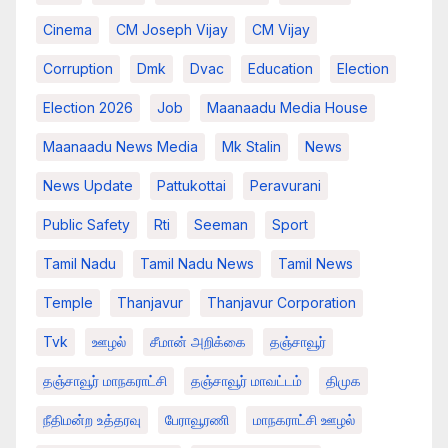
Cinema
CM Joseph Vijay
CM Vijay
Corruption
Dmk
Dvac
Education
Election
Election 2026
Job
Maanaadu Media House
Maanaadu News Media
Mk Stalin
News
News Update
Pattukottai
Peravurani
Public Safety
Rti
Seeman
Sport
Tamil Nadu
Tamil Nadu News
Tamil News
Temple
Thanjavur
Thanjavur Corporation
Tvk
ஊழல்
சீமான் அறிக்கை
தஞ்சாவூர்
தஞ்சாவூர் மாநகராட்சி
தஞ்சாவூர் மாவட்டம்
திமுக
நீதிமன்ற உத்தரவு
பேராவூரணி
மாநகராட்சி ஊழல்