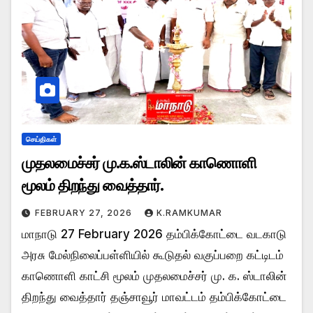
செய்திகள்
முதலமைச்சர் மு.க.ஸ்டாலின் காணொளி
மூலம் திறந்து வைத்தார்.
FEBRUARY 27, 2026
K.RAMKUMAR
மாநாடு 27 February 2026 தம்பிக்கோட்டை வடகாடு
அரசு மேல்நிலைப்பள்ளியில் கூடுதல் வகுப்பறை கட்டிடம்
காணொளி காட்சி மூலம் முதலமைச்சர் மு. க. ஸ்டாலின்
திறந்து வைத்தார் தஞ்சாவூர் மாவட்டம் தம்பிக்கோட்டை