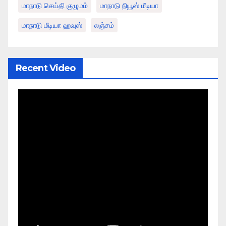
மாநாடு செய்தி குழுமம்
மாநாடு நியூஸ் மீடியா
மாநாடு மீடியா ஹவுஸ்
லஞ்சம்
Recent Video