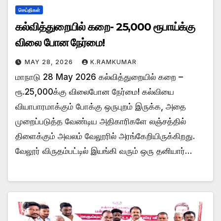
செய்திகள்
கல்வித்துறையில் கறை- 25,000 ரூபாய்க்கு
விலை போன நேர்மை!
MAY 28, 2026
K.RAMKUMAR
மாநாடு 28 May 2026 கல்வித்துறையில் கறை –
ரூ.25,000க்கு விலைபோன நேர்மை! கல்வியை
வியாபாரமாக்கும் போக்கு ஒருபுறம் இருக்க, அதை
முறைப்படுத்த வேண்டிய அதிகாரிகளே லஞ்சத்தில்
திளைக்கும் அவலம் வேலூரில் அரங்கேறியிருக்கிறது.
வேலூர் விருதம்பட்டில் இயங்கி வரும் ஒரு தனியார்…