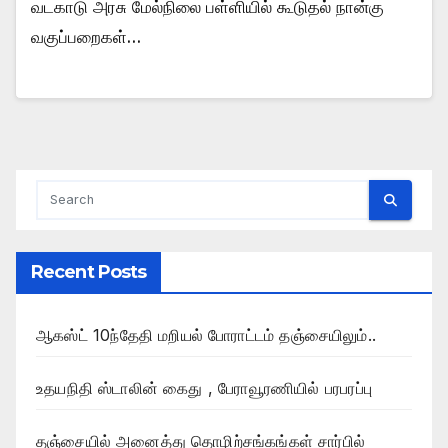
வடகாடு அரசு மேல்நிலை பள்ளியில் கூடுதல் நான்கு
வகுப்பறைகள்…
Recent Posts
ஆகஸ்ட் 10ந்தேதி மறியல் போராட்டம் தஞ்சையிலும்..
உதயநிதி ஸ்டாலின் கைது , பேராவூரணியில் பரபரப்பு
தஞ்சையில் அனைத்து தொழிற்சங்கங்கள் சார்பில்