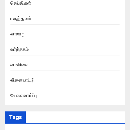
செய்திகள்
மருத்துவம்
வரலாறு
வர்த்தகம்
வானிலை
விளையாட்டு
வேலைவாய்ப்பு
Tags