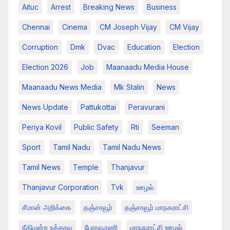
Aituc
Arrest
Breaking News​
Business
Chennai
Cinema
CM Joseph Vijay
CM Vijay
Corruption
Dmk
Dvac
Education
Election
Election 2026
Job
Maanaadu Media House
Maanaadu News Media
Mk Stalin
News
News Update
Pattukottai
Peravurani
Periya Kovil
Public Safety
Rti
Seeman
Sport
Tamil Nadu
Tamil Nadu News
Tamil News
Temple
Thanjavur
Thanjavur Corporation
Tvk
ஊழல்
சீமான் அறிக்கை
தஞ்சாவூர்
தஞ்சாவூர் மாநகராட்சி
நீதிமன்ற உத்தரவு
பேராவூரணி
மாநகராட்சி ஊழல்