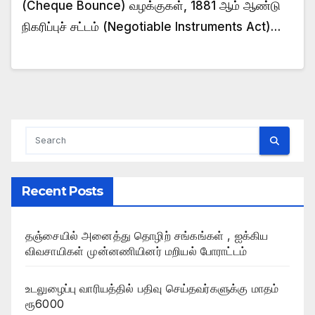
(Cheque Bounce) வழக்குகள், 1881 ஆம் ஆண்டு
நிகரிப்புச் சட்டம் (Negotiable Instruments Act)…
Recent Posts
தஞ்சையில் அனைத்து தொழிற் சங்கங்கள் , ஐக்கிய
விவசாயிகள் முன்னணியினர் மறியல் போராட்டம்
உடலுழைப்பு வாரியத்தில் பதிவு செய்தவர்களுக்கு மாதம்
ரூ6000