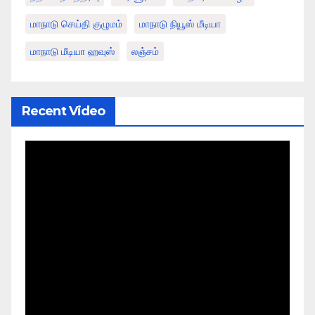
மாநாடு செய்தி குழுமம்
மாநாடு நியூஸ் மீடியா
மாநாடு மீடியா ஹவுஸ்
லஞ்சம்
Recent Video