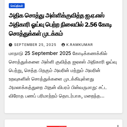
செய்திகள்
அதிக சொத்து அள்ளிக்குவித்த ஐ.ஏ.எஸ்
அதிகாரி ஓய்வு பெற்ற நிலையில் 2.56 கோடி
சொத்துக்கள் முடக்கம்
SEPTEMBER 25, 2025
K.RAMKUMAR
மாநாடு 25 September 2025 கோடிக்கணக்கில்
சொத்துக்களை அள்ளி குவித்த ஐஏஎஸ் அதிகாரி ஓய்வு
பெற்று, செத்த பிறகும் அவரின் மற்றும் அவரின்
உறவுகளின் சொத்துக்களை முடக்கியுள்ளது
அமலாக்கத்துறை அதன் விபரம் பின்வருமாறு: சட்ட
விரோத பணப் பரிமாற்றம் தொடர்பாக, மறைந்த…