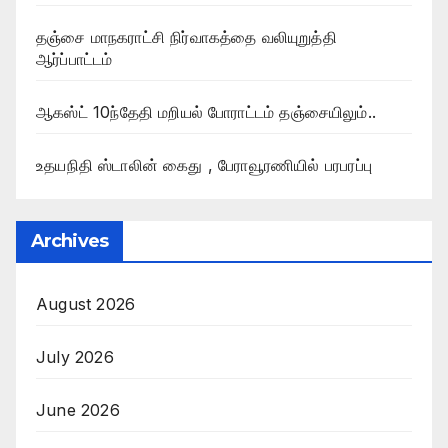
தஞ்சை மாநகராட்சி நிர்வாகத்தை வலியுறுத்தி
ஆர்ப்பாட்டம்
ஆகஸ்ட் 10ந்தேதி மறியல் போராட்டம் தஞ்சையிலும்..
உதயநிதி ஸ்டாலின் கைது , பேராவூரணியில் பரபரப்பு
Archives
August 2026
July 2026
June 2026