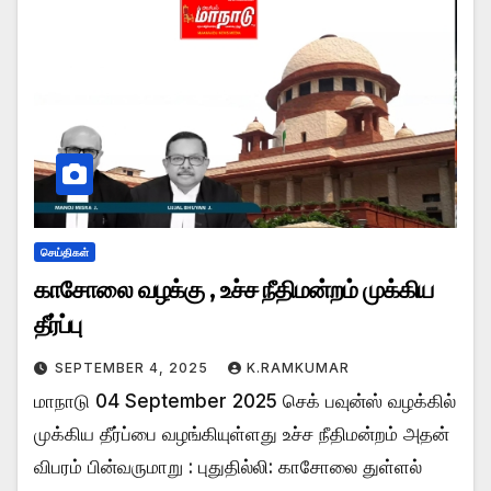
செய்திகள்
காசோலை வழக்கு , உச்ச நீதிமன்றம் முக்கிய
தீர்ப்பு
SEPTEMBER 4, 2025
K.RAMKUMAR
மாநாடு 04 September 2025 செக் பவுன்ஸ் வழக்கில்
முக்கிய தீர்ப்பை வழங்கியுள்ளது உச்ச நீதிமன்றம் அதன்
விபரம் பின்வருமாறு : புதுதில்லி: காசோலை துள்ளல்