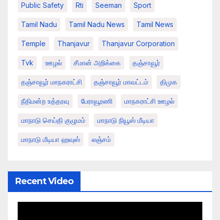
Public Safety
Rti
Seeman
Sport
Tamil Nadu
Tamil Nadu News
Tamil News
Temple
Thanjavur
Thanjavur Corporation
Tvk
ஊழல்
சீமான் அறிக்கை
தஞ்சாவூர்
தஞ்சாவூர் மாநகராட்சி
தஞ்சாவூர் மாவட்டம்
திமுக
நீதிமன்ற உத்தரவு
பேராவூரணி
மாநகராட்சி ஊழல்
மாநாடு செய்தி குழுமம்
மாநாடு நியூஸ் மீடியா
மாநாடு மீடியா ஹவுஸ்
லஞ்சம்
Recent Video