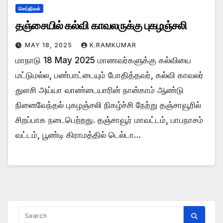
செய்திகள்
தஞ்சையில் கல்வி காவலருக்கு புகழஞ்சலி
MAY 18, 2025
K.RAMKUMAR
மாநாடு 18 May 2025 மாணவர்களுக்கு கல்வியை
மட்டுமல்ல, பண்பாட்டையும் போதித்தவர், கல்வி காவலர்
துளசி அய்யா வாண்டையாரின் நான்காம் ஆண்டு
நினைவேந்தல் புகழஞ்சலி நிகழ்ச்சி நேற்று தஞ்சாவூரில்
சிறப்பாக நடைபெற்றது. தஞ்சாவூர் மாவட்டம், பாபநாசம்
வட்டம், பூண்டி கிராமத்தில் டெல்டா…