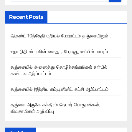
Recent Posts
ஆகஸ்ட் 10ந்தேதி மறியல் போராட்டம் தஞ்சையிலும்..
உதயநிதி ஸ்டாலின் கைது , பேராவூரணியில் பரபரப்பு
தஞ்சையில் அனைத்து தொழிற்சங்கங்கள் சார்பில்
கண்டன ஆர்ப்பாட்டம்
தஞ்சையில் இந்திய கம்யூனிஸ்ட் கட்சி ஆர்ப்பாட்டம்
தஞ்சை அருகே சத்திரம் நெடார் பொதுமக்கள்,
விவசாயிகள் அறிவிப்பு