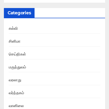
Categories
கல்வி
சினிமா
செய்திகள்
மருத்துவம்
வரலாறு
வர்த்தகம்
வானிலை