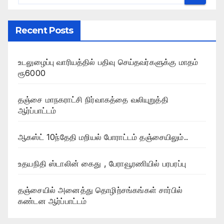
Recent Posts
உடலுழைப்பு வாரியத்தில் பதிவு செய்தவர்களுக்கு மாதம்
ரூ6000
தஞ்சை மாநகராட்சி நிர்வாகத்தை வலியுறுத்தி
ஆர்ப்பாட்டம்
ஆகஸ்ட் 10ந்தேதி மறியல் போராட்டம் தஞ்சையிலும்..
உதயநிதி ஸ்டாலின் கைது , பேராவூரணியில் பரபரப்பு
தஞ்சையில் அனைத்து தொழிற்சங்கங்கள் சார்பில்
கண்டன ஆர்ப்பாட்டம்