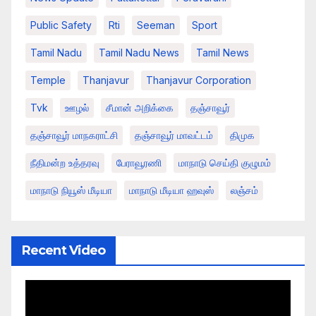
Public Safety
Rti
Seeman
Sport
Tamil Nadu
Tamil Nadu News
Tamil News
Temple
Thanjavur
Thanjavur Corporation
Tvk
ஊழல்
சீமான் அறிக்கை
தஞ்சாவூர்
தஞ்சாவூர் மாநகராட்சி
தஞ்சாவூர் மாவட்டம்
திமுக
நீதிமன்ற உத்தரவு
பேராவூரணி
மாநாடு செய்தி குழுமம்
மாநாடு நியூஸ் மீடியா
மாநாடு மீடியா ஹவுஸ்
லஞ்சம்
Recent Video