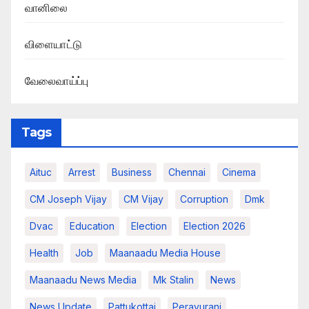
வானிலை
விளையாட்டு
வேலைவாய்ப்பு
Tags
Aituc
Arrest
Business
Chennai
Cinema
CM Joseph Vijay
CM Vijay
Corruption
Dmk
Dvac
Education
Election
Election 2026
Health
Job
Maanaadu Media House
Maanaadu News Media
Mk Stalin
News
News Update
Pattukottai
Peravurani