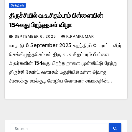
செய்திகள்
திருச்சியில் வ.உ.சிதம்பரம் பிள்ளையின்
154வது பிறந்தநாள் விழா
SEPTEMBER 6, 2025
K.RAMKUMAR
மாநாடு 6 September 2025 சுதந்திரப் போராட்ட வீரர்
செக்கிழுத்தசெம்மல் திரு வ. உ சிதம்பரம் பிள்ளை
அவர்களின் 154வது பிறந்த நாளை முன்னிட்டு நேற்று
திருச்சி கோர்ட் வளாகம் பகுதியில் உள்ள அவரது
சிலைக்கு லால்குடி சோழிய வேளாளர் சங்கத்தின்…