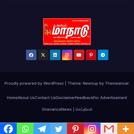
Proudly powered by WordPress
|
Theme: Newsup by
Themeansar
.
Home
About Us
Contact Us
Disclaimer
Feedback
For Advertisement
Grievance
News | செய்திகள்