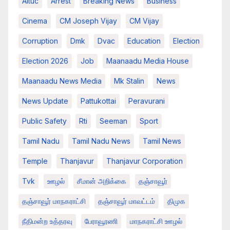
Aituc
Arrest
Breaking News​
Business
Cinema
CM Joseph Vijay
CM Vijay
Corruption
Dmk
Dvac
Education
Election
Election 2026
Job
Maanaadu Media House
Maanaadu News Media
Mk Stalin
News
News Update
Pattukottai
Peravurani
Public Safety
Rti
Seeman
Sport
Tamil Nadu
Tamil Nadu News
Tamil News
Temple
Thanjavur
Thanjavur Corporation
Tvk
ஊழல்
சீமான் அறிக்கை
தஞ்சாவூர்
தஞ்சாவூர் மாநகராட்சி
தஞ்சாவூர் மாவட்டம்
திமுக
நீதிமன்ற உத்தரவு
பேராவூரணி
மாநகராட்சி ஊழல்