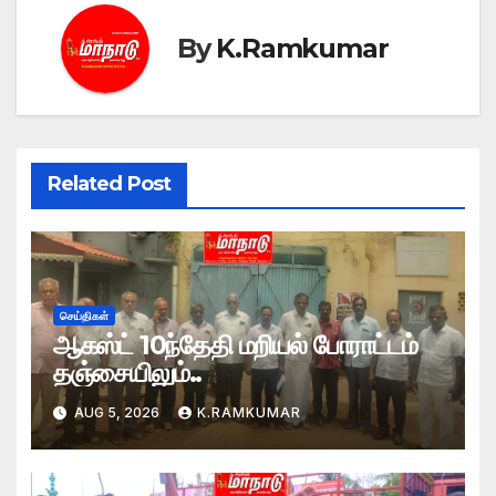
By
K.Ramkumar
Related Post
செய்திகள்
ஆகஸ்ட் 10ந்தேதி மறியல் போராட்டம்
தஞ்சையிலும்..
AUG 5, 2026
K.RAMKUMAR