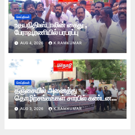
செய்திகள்
உதயநிதி ஸ்டாலின் கைது ,
பேராவூரணியில் பரபரப்பு
AUG 4, 2026
K.RAMKUMAR
செய்திகள்
தஞ்சையில் அனைத்து
தொழிற்சங்கங்கள் சார்பில் கண்டன
ஆர்ப்பாட்டம்
AUG 3, 2026
K.RAMKUMAR