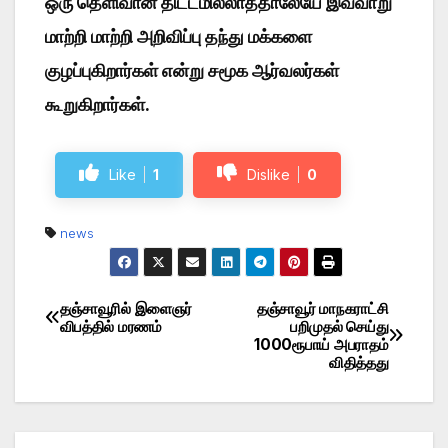
ஒரு தெளிவான திட்டமில்லாததாலேயே இவ்வாறு
மாற்றி மாற்றி அறிவிப்பு தந்து மக்களை
குழப்புகிறார்கள் என்று சமூக ஆர்வலர்கள்
கூறுகிறார்கள்.
Like
1
Dislike
0
news
தஞ்சாவூரில் இளைஞர்
தஞ்சாவூர் மாநகராட்சி
Post
விபத்தில் மரணம்
பறிமுதல் செய்து
1000ரூபாய் அபராதம்
navigation
விதித்தது