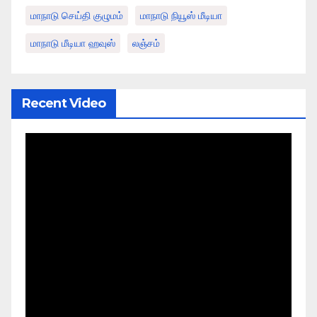
மாநாடு செய்தி குழுமம்
மாநாடு நியூஸ் மீடியா
மாநாடு மீடியா ஹவுஸ்
லஞ்சம்
Recent Video