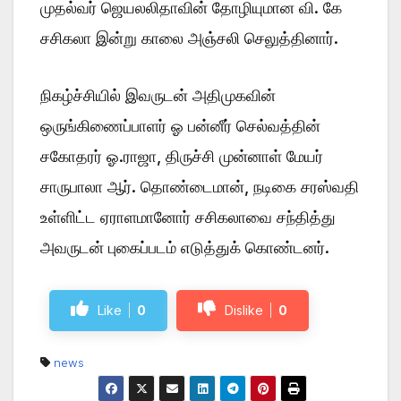
முதல்வர் ஜெயலலிதாவின் தோழியுமான வி. கே
சசிகலா இன்று காலை அஞ்சலி செலுத்தினார்.
நிகழ்ச்சியில் இவருடன் அதிமுகவின்
ஒருங்கிணைப்பாளர் ஓ பன்னீர் செல்வத்தின்
சகோதரர் ஓ.ராஜா, திருச்சி முன்னாள் மேயர்
சாருபாலா ஆர். தொண்டைமான், நடிகை சரஸ்வதி
உள்ளிட்ட ஏராளமானோர் சசிகலாவை சந்தித்து
அவருடன் புகைப்படம் எடுத்துக் கொண்டனர்.
Like
0
Dislike
0
news