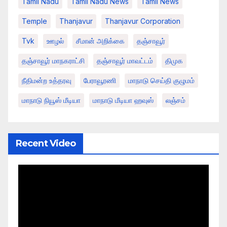
Tamil Nadu
Tamil Nadu News
Tamil News
Temple
Thanjavur
Thanjavur Corporation
Tvk
ஊழல்
சீமான் அறிக்கை
தஞ்சாவூர்
தஞ்சாவூர் மாநகராட்சி
தஞ்சாவூர் மாவட்டம்
திமுக
நீதிமன்ற உத்தரவு
பேராவூரணி
மாநாடு செய்தி குழுமம்
மாநாடு நியூஸ் மீடியா
மாநாடு மீடியா ஹவுஸ்
லஞ்சம்
Recent Video