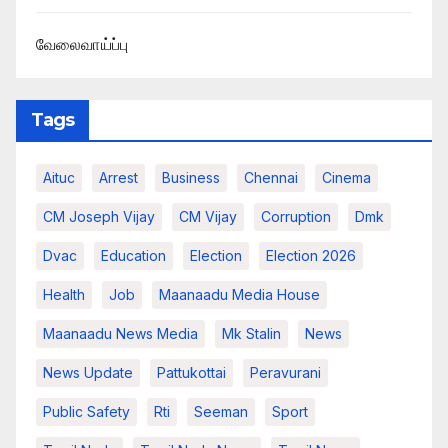
வேலைவாய்ப்பு
Tags
Aituc
Arrest
Business
Chennai
Cinema
CM Joseph Vijay
CM Vijay
Corruption
Dmk
Dvac
Education
Election
Election 2026
Health
Job
Maanaadu Media House
Maanaadu News Media
Mk Stalin
News
News Update
Pattukottai
Peravurani
Public Safety
Rti
Seeman
Sport