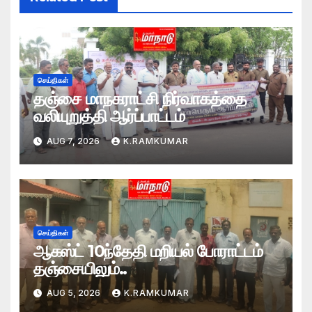
செய்திகள்
தஞ்சை மாநகராட்சி நிர்வாகத்தை
வலியுறுத்தி ஆர்ப்பாட்டம்
AUG 7, 2026
K.RAMKUMAR
செய்திகள்
ஆகஸ்ட் 10ந்தேதி மறியல் போராட்டம்
தஞ்சையிலும்..
AUG 5, 2026
K.RAMKUMAR