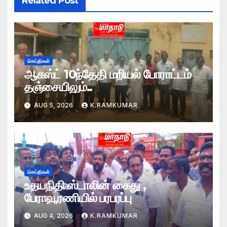
Related Post
செய்திகள்
ஆகஸ்ட் 10ந்தேதி மறியல் போராட்டம்
தஞ்சையிலும்..
AUG 5, 2026
K.RAMKUMAR
செய்திகள்
உதயநிதி ஸ்டாலின் கைது ,
பேராவூரணியில் பரபரப்பு
AUG 4, 2026
K.RAMKUMAR