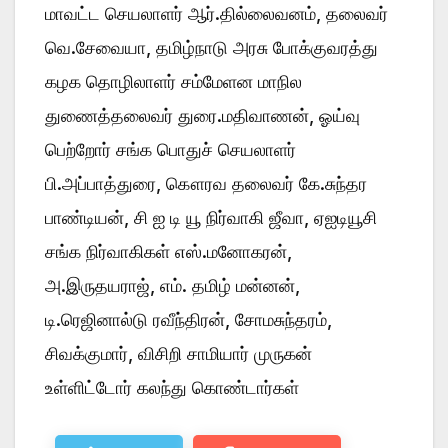
மாவட்ட செயலாளர் ஆர்.தில்லைவனம், தலைவர்
வெ.சேவையா, தமிழ்நாடு அரசு போக்குவரத்து
கழக தொழிலாளர் சம்மேளன மாநில
துணைத்தலைவர் துரை.மதிவாணன், ஓய்வு
பெற்றோர் சங்க பொதுச் செயலாளர்
பி.அப்பாத்துரை, கௌரவ தலைவர் கே.சுந்தர
பாண்டியன், சி ஐ டி யூ நிர்வாகி ஜீவா, ஏஐடியூசி
சங்க நிர்வாகிகள் எஸ்.மனோகரன்,
அ.இருதயராஜ், எம். தமிழ் மன்னன்,
டி.ரெஜினால்டு ரவீந்திரன், சோமசுந்தரம்,
சிவக்குமார், விசிறி சாமியார் முருகன்
உள்ளிட்டோர் கலந்து கொண்டார்கள்