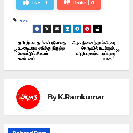
Like
1
Dislike
0
news
தமிழர்கள் தாக்கப்படுவதை
அரசு நினைத்தால் அரை
Post
உடனடியாக தடுத்து நிறுத்த
நொடியில் நடக்கும்,
வேண்டும் சீமான்
விழிப்புணர்வு பரப்புரை
navigation
கண்டனம்
பயணம்
By
K.Ramkumar