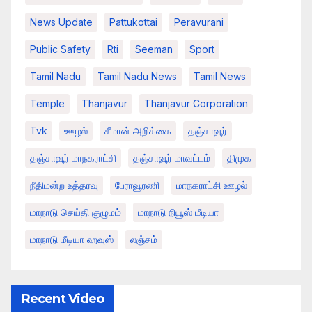
News Update
Pattukottai
Peravurani
Public Safety
Rti
Seeman
Sport
Tamil Nadu
Tamil Nadu News
Tamil News
Temple
Thanjavur
Thanjavur Corporation
Tvk
ஊழல்
சீமான் அறிக்கை
தஞ்சாவூர்
தஞ்சாவூர் மாநகராட்சி
தஞ்சாவூர் மாவட்டம்
திமுக
நீதிமன்ற உத்தரவு
பேராவூரணி
மாநகராட்சி ஊழல்
மாநாடு செய்தி குழுமம்
மாநாடு நியூஸ் மீடியா
மாநாடு மீடியா ஹவுஸ்
லஞ்சம்
Recent Video