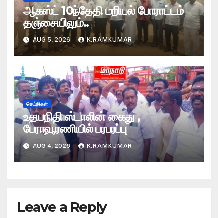
ஆகஸ்ட் 10ந்தேதி மறியல் போராட்டம்
தஞ்சையிலும்..
AUG 5, 2026
K.RAMKUMAR
செய்திகள்
உதயநிதி ஸ்டாலின் கைது ,
பேராவூரணியில் பரபரப்பு
AUG 4, 2026
K.RAMKUMAR
Leave a Reply