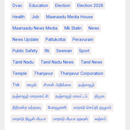
Dvac
Education
Election
Election 2026
Health
Job
Maanaadu Media House
Maanaadu News Media
Mk Stalin
News
News Update
Pattukottai
Peravurani
Public Safety
Rti
Seeman
Sport
Tamil Nadu
Tamil Nadu News
Tamil News
Temple
Thanjavur
Thanjavur Corporation
Tvk
ஊழல்
சீமான் அறிக்கை
தஞ்சாவூர்
தஞ்சாவூர் மாநகராட்சி
தஞ்சாவூர் மாவட்டம்
திமுக
நீதிமன்ற உத்தரவு
பேராவூரணி
மாநாடு செய்தி குழுமம்
மாநாடு நியூஸ் மீடியா
மாநாடு மீடியா ஹவுஸ்
லஞ்சம்