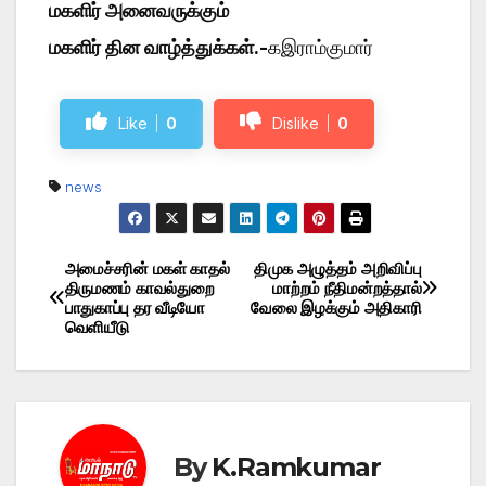
மகளிர் அனைவருக்கும்
மகளிர் தின வாழ்த்துக்கள்.-
கஇராம்குமார்
Like
0
Dislike
0
news
அமைச்சரின் மகள் காதல்
திமுக அழுத்தம் அறிவிப்பு
Post
திருமணம் காவல்துறை
மாற்றம் நீதிமன்றத்தால்
பாதுகாப்பு தர வீடியோ
வேலை இழக்கும் அதிகாரி
navigation
வெளியீடு
By
K.Ramkumar