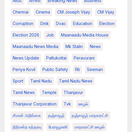
Aituc
Arrest
Breaking News​
Business
Chennai
Cinema
CM Joseph Vijay
CM Vijay
Corruption
Dmk
Dvac
Education
Election
Election 2026
Job
Maanaadu Media House
Maanaadu News Media
Mk Stalin
News
News Update
Pattukottai
Peravurani
Periya Kovil
Public Safety
Rti
Seeman
Sport
Tamil Nadu
Tamil Nadu News
Tamil News
Temple
Thanjavur
Thanjavur Corporation
Tvk
ஊழல்
சீமான் அறிக்கை
தஞ்சாவூர்
தஞ்சாவூர் மாநகராட்சி
நீதிமன்ற உத்தரவு
பேராவூரணி
மாநகராட்சி ஊழல்