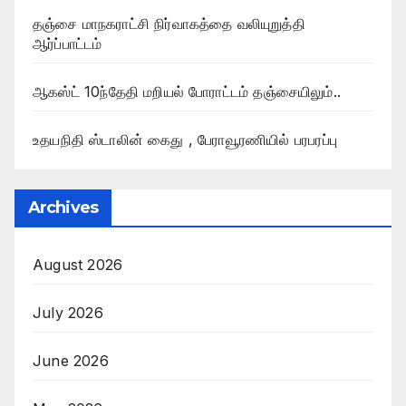
தஞ்சை மாநகராட்சி நிர்வாகத்தை வலியுறுத்தி
ஆர்ப்பாட்டம்
ஆகஸ்ட் 10ந்தேதி மறியல் போராட்டம் தஞ்சையிலும்..
உதயநிதி ஸ்டாலின் கைது , பேராவூரணியில் பரபரப்பு
Archives
August 2026
July 2026
June 2026