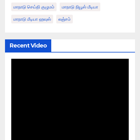
மாநாடு செய்தி குழுமம்
மாநாடு நியூஸ் மீடியா
மாநாடு மீடியா ஹவுஸ்
லஞ்சம்
Recent Video