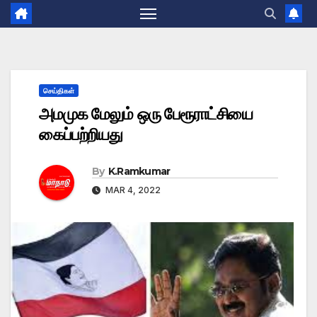
செய்திகள்
அமமுக மேலும் ஒரு பேரூராட்சியை
கைப்பற்றியது
By
K.Ramkumar
MAR 4, 2022