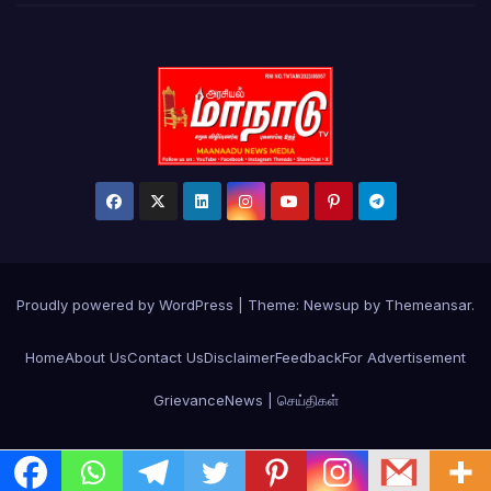
Proudly powered by WordPress
|
Theme:
Newsup
by
Themeansar
.
Home
About Us
Contact Us
Disclaimer
Feedback
For Advertisement
Grievance
News | செய்திகள்