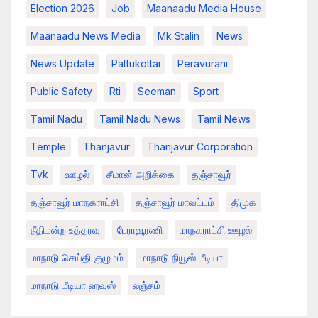
Election 2026
Job
Maanaadu Media House
Maanaadu News Media
Mk Stalin
News
News Update
Pattukottai
Peravurani
Public Safety
Rti
Seeman
Sport
Tamil Nadu
Tamil Nadu News
Tamil News
Temple
Thanjavur
Thanjavur Corporation
Tvk
ஊழல்
சீமான் அறிக்கை
தஞ்சாவூர்
தஞ்சாவூர் மாநகராட்சி
தஞ்சாவூர் மாவட்டம்
திமுக
நீதிமன்ற உத்தரவு
பேராவூரணி
மாநகராட்சி ஊழல்
மாநாடு செய்தி குழுமம்
மாநாடு நியூஸ் மீடியா
மாநாடு மீடியா ஹவுஸ்
லஞ்சம்