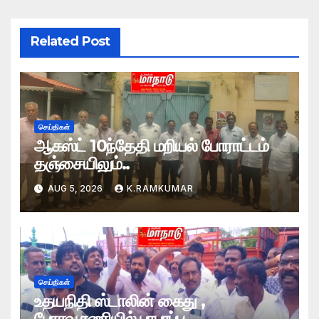
Related Post
செய்திகள்
ஆகஸ்ட் 10ந்தேதி மறியல் போராட்டம்
தஞ்சையிலும்..
AUG 5, 2026
K.RAMKUMAR
செய்திகள்
உதயநிதி ஸ்டாலின் கைது ,
பேராவூரணியில் பரபரப்பு