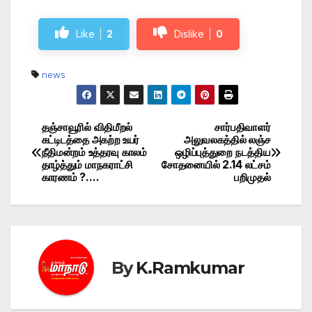
Like
2
Dislike
0
news
தஞ்சாவூரில் விதிமீறல்
சார்பதிவாளர்
Post
கட்டிடத்தை அகற்ற உயர்
அலுவலகத்தில் லஞ்ச
நீதிமன்றம் உத்தரவு காலம்
ஒழிப்புத்துறை நடத்திய
navigation
தாழ்த்தும் மாநகராட்சி
சோதனையில் 2.14 லட்சம்
காரணம் ?….
பறிமுதல்
By
K.Ramkumar