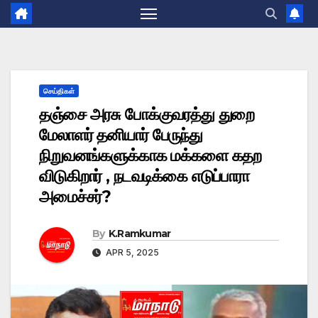
செய்திகள்
தஞ்சை அரசு போக்குவரத்து துறை
மேலாளர் தனியார் பேருந்து
நிறுவனங்களுக்காக மக்களை கதற
விடுகிறார் , நடவடிக்கை எடுப்பாரா
அமைச்சர்?
By
K.Ramkumar
APR 5, 2025