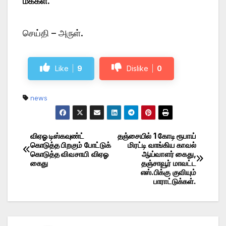
மக்கள்.
செய்தி – அருள்.
Like
9
Dislike
0
news
விஏஓ டிஸ்கவுண்ட்
தஞ்சையில் 1 கோடி ரூபாய்
Post
கொடுத்த பிறகும் போட்டுக்
மிரட்டி வாங்கிய காவல்
கொடுத்த விவசாயி விஏஓ
ஆய்வாளர் கைது,
navigation
கைது
தஞ்சாவூர் மாவட்ட
எஸ்.பிக்கு குவியும்
பாராட்டுக்கள்.