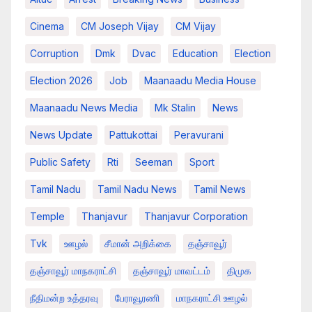
Cinema
CM Joseph Vijay
CM Vijay
Corruption
Dmk
Dvac
Education
Election
Election 2026
Job
Maanaadu Media House
Maanaadu News Media
Mk Stalin
News
News Update
Pattukottai
Peravurani
Public Safety
Rti
Seeman
Sport
Tamil Nadu
Tamil Nadu News
Tamil News
Temple
Thanjavur
Thanjavur Corporation
Tvk
ஊழல்
சீமான் அறிக்கை
தஞ்சாவூர்
தஞ்சாவூர் மாநகராட்சி
தஞ்சாவூர் மாவட்டம்
திமுக
நீதிமன்ற உத்தரவு
பேராவூரணி
மாநகராட்சி ஊழல்