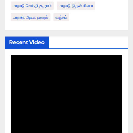
மாநாடு செய்தி குழுமம்
மாநாடு நியூஸ் மீடியா
மாநாடு மீடியா ஹவுஸ்
லஞ்சம்
Recent Video