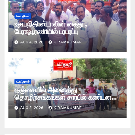
செய்திகள்
உதயநிதி ஸ்டாலின் கைது ,
பேராவூரணியில் பரபரப்பு
AUG 4, 2026
K.RAMKUMAR
செய்திகள்
தஞ்சையில் அனைத்து
தொழிற்சங்கங்கள் சார்பில் கண்டன
ஆர்ப்பாட்டம்
AUG 3, 2026
K.RAMKUMAR