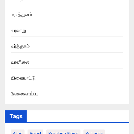
மருத்துவம்
வரலாறு
வர்த்தகம்
வானிலை
விளையாட்டு
வேலைவாய்ப்பு
Tags
Aituc
Arrest
Breaking News​
Business