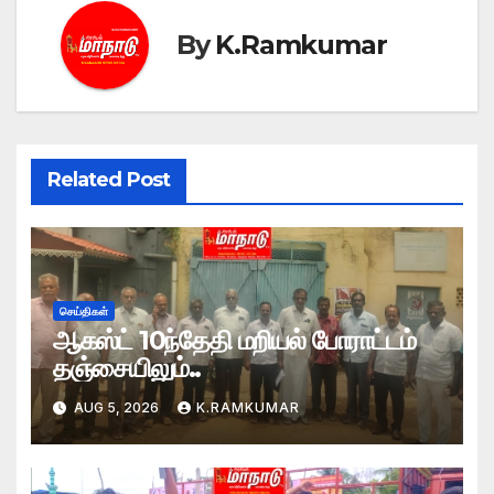
By
K.Ramkumar
Related Post
செய்திகள்
ஆகஸ்ட் 10ந்தேதி மறியல் போராட்டம்
தஞ்சையிலும்..
AUG 5, 2026
K.RAMKUMAR