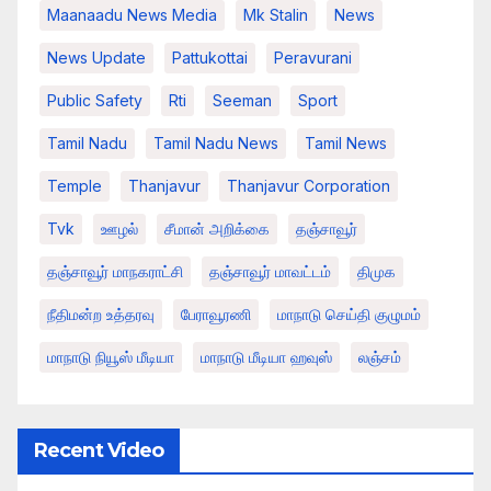
Maanaadu News Media
Mk Stalin
News
News Update
Pattukottai
Peravurani
Public Safety
Rti
Seeman
Sport
Tamil Nadu
Tamil Nadu News
Tamil News
Temple
Thanjavur
Thanjavur Corporation
Tvk
ஊழல்
சீமான் அறிக்கை
தஞ்சாவூர்
தஞ்சாவூர் மாநகராட்சி
தஞ்சாவூர் மாவட்டம்
திமுக
நீதிமன்ற உத்தரவு
பேராவூரணி
மாநாடு செய்தி குழுமம்
மாநாடு நியூஸ் மீடியா
மாநாடு மீடியா ஹவுஸ்
லஞ்சம்
Recent Video