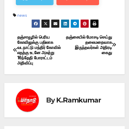
news
தஞ்சாவூரில் பெரிய
தஞ்சையில் மோசடி செய்து
Post
கோவிலுக்கு பதிலாக
தலைமறைவாக
வடநாட்டு மந்திர் கோவில்
இருந்தவர்கள் அதிரடி
navigation
எதற்கு உடனே அகற்று
கைது
16ந்தேதி போராட்டம்
அறிவிப்பு
By
K.Ramkumar