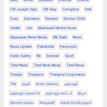
CM Joseph Vijay
CM Vijay
Corruption
Dmk
Dvac
Education
Election
Election 2026
Health
Job
Maanaadu Media House
Maanaadu News Media
Mk Stalin
News
News Update
Pattukottai
Peravurani
Public Safety
Rti
Seeman
Sport
Tamil Nadu
Tamil Nadu News
Tamil News
Temple
Thanjavur
Thanjavur Corporation
Tvk
ஊழல்
சீமான் அறிக்கை
தஞ்சாவூர்
தஞ்சாவூர் மாநகராட்சி
தஞ்சாவூர் மாவட்டம்
திமுக
நீதிமன்ற உத்தரவு
பேராவூரணி
மாநாடு செய்தி குழுமம்