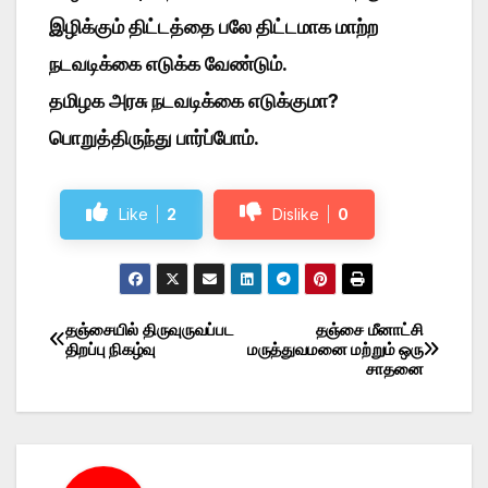
இழிக்கும் திட்டத்தை பலே திட்டமாக மாற்ற
நடவடிக்கை எடுக்க வேண்டும்.
தமிழக அரசு நடவடிக்கை எடுக்குமா?
பொறுத்திருந்து பார்ப்போம்.
Like
2
Dislike
0
தஞ்சையில் திருவுருவப்பட
தஞ்சை மீனாட்சி
Post
திறப்பு நிகழ்வு
மருத்துவமனை மற்றும் ஒரு
சாதனை
navigation