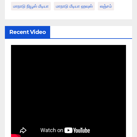
மாநாடு நியூஸ் மீடியா
மாநாடு மீடியா ஹவுஸ்
லஞ்சம்
Recent Video