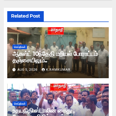
Related Post
செய்திகள்
ஆகஸ்ட் 10ந்தேதி மறியல் போராட்டம்
தஞ்சையிலும்..
AUG 5, 2026
K.RAMKUMAR
செய்திகள்
உதயநிதி ஸ்டாலின் கைது ,