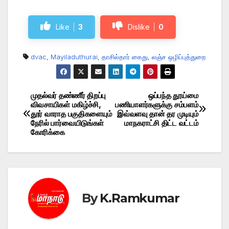
Like
3
Dislike
0
dvac
,
Mayiladuthurai
,
தாசில்தார் கைது
,
லஞ்ச ஒழிப்புத்துறை
முதல்வர் தண்ணீர் திறப்பு
ஒப்பந்த தூய்மை
Post
விவசாயிகள் மகிழ்ச்சி,
பணியாளர்களுக்கு சம்பளம்
தூர் வாராத பகுதிகளையும்
இவ்வளவு தான் தர முடியும்
navigation
நேரில் பார்வையிடுங்கள்
மாநகராட்சி திட்ட வட்டம்
கோரிக்கை
By
K.Ramkumar