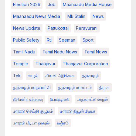
Election 2026
Job
Maanaadu Media House
Maanaadu News Media
Mk Stalin
News
News Update
Pattukottai
Peravurani
Public Safety
Rti
Seeman
Sport
Tamil Nadu
Tamil Nadu News
Tamil News
Temple
Thanjavur
Thanjavur Corporation
Tvk
ஊழல்
சீமான் அறிக்கை
தஞ்சாவூர்
தஞ்சாவூர் மாநகராட்சி
தஞ்சாவூர் மாவட்டம்
திமுக
நீதிமன்ற உத்தரவு
பேராவூரணி
மாநகராட்சி ஊழல்
மாநாடு செய்தி குழுமம்
மாநாடு நியூஸ் மீடியா
மாநாடு மீடியா ஹவுஸ்
லஞ்சம்