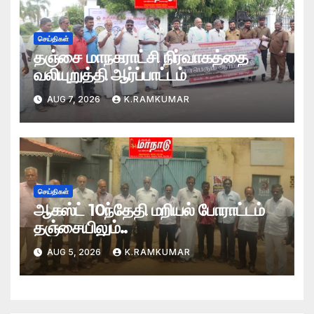
செய்திகள்
தஞ்சை மாநகராட்சி நிர்வாகத்தை
வலியுறுத்தி ஆர்ப்பாட்டம்
AUG 7, 2026
K.RAMKUMAR
செய்திகள்
ஆகஸ்ட் 10ந்தேதி மறியல் போராட்டம்
தஞ்சையிலும்..
AUG 5, 2026
K.RAMKUMAR