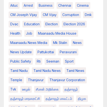
Aituc
Arrest
Business
Chennai
Cinema
CM Joseph Vijay
CM Vijay
Corruption
Dmk
Dvac
Education
Election
Election 2026
Health
Job
Maanaadu Media House
Maanaadu News Media
Mk Stalin
News
News Update
Pattukottai
Peravurani
Public Safety
Rti
Seeman
Sport
Tamil Nadu
Tamil Nadu News
Tamil News
Temple
Thanjavur
Thanjavur Corporation
Tvk
ஊழல்
சீமான் அறிக்கை
தஞ்சாவூர்
தஞ்சாவூர் மாநகராட்சி
தஞ்சாவூர் மாவட்டம்
திமுக