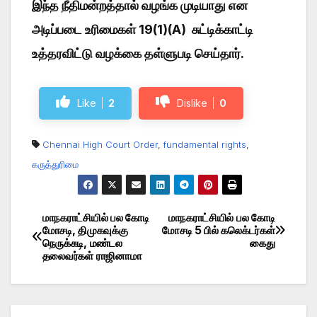
இந்த நீதிமன்றத்தால் வழங்க முடியாது என
அடிப்படை உரிமைகள் 19(1)(A) சுட்டிக்காட்டி
உத்தரவிட்டு வழக்கை தள்ளுபடி செய்தார்.
Like
2
Dislike
0
Chennai High Court Order
,
fundamental rights
,
கருத்துரிமை
மாநகராட்சியில் பல கோடி
மாநகராட்சியில் பல கோடி
Post
மோசடி, திமுகவுக்கு
மோசடி 5 பில் கலெக்டர்கள்
நெருக்கடி, மண்டல
கைது
navigation
தலைவர்கள் ராஜினாமா