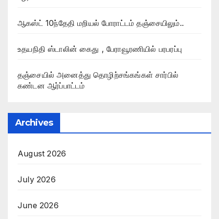
ஆகஸ்ட் 10ந்தேதி மறியல் போராட்டம் தஞ்சையிலும்..
உதயநிதி ஸ்டாலின் கைது , பேராவூரணியில் பரபரப்பு
தஞ்சையில் அனைத்து தொழிற்சங்கங்கள் சார்பில்
கண்டன ஆர்ப்பாட்டம்
Archives
August 2026
July 2026
June 2026