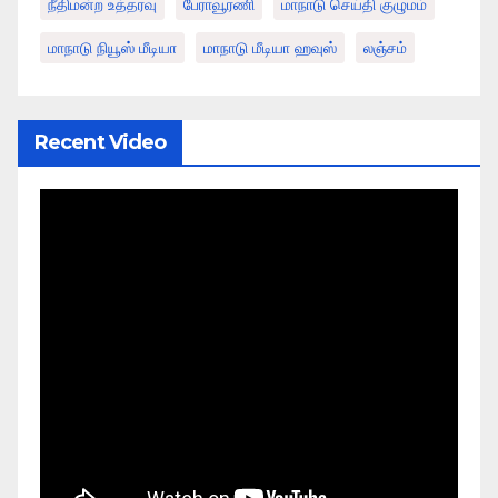
நீதிமன்ற உத்தரவு
பேராவூரணி
மாநாடு செய்தி குழுமம்
மாநாடு நியூஸ் மீடியா
மாநாடு மீடியா ஹவுஸ்
லஞ்சம்
Recent Video