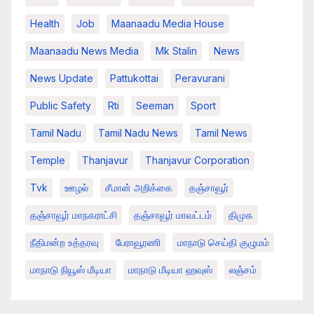
Health
Job
Maanaadu Media House
Maanaadu News Media
Mk Stalin
News
News Update
Pattukottai
Peravurani
Public Safety
Rti
Seeman
Sport
Tamil Nadu
Tamil Nadu News
Tamil News
Temple
Thanjavur
Thanjavur Corporation
Tvk
ஊழல்
சீமான் அறிக்கை
தஞ்சாவூர்
தஞ்சாவூர் மாநகராட்சி
தஞ்சாவூர் மாவட்டம்
திமுக
நீதிமன்ற உத்தரவு
பேராவூரணி
மாநாடு செய்தி குழுமம்
மாநாடு நியூஸ் மீடியா
மாநாடு மீடியா ஹவுஸ்
லஞ்சம்