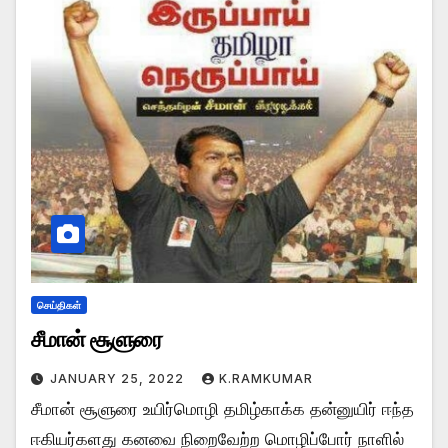
செய்திகள்
சீமான் சூளுரை
JANUARY 25, 2022
K.RAMKUMAR
சீமான் சூளுரை உயிர்மொழி தமிழ்காக்க தன்னுயிர் ஈந்த
ஈகியர்களது கனவை நிறைவேற்ற மொழிப்போர் நாளில்