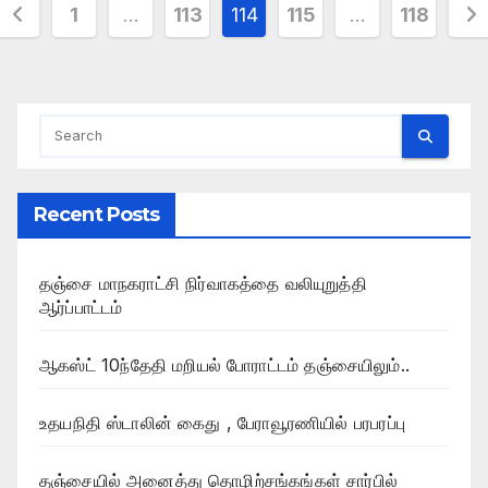
Posts
1
…
113
114
115
…
118
pagination
Recent Posts
தஞ்சை மாநகராட்சி நிர்வாகத்தை வலியுறுத்தி
ஆர்ப்பாட்டம்
ஆகஸ்ட் 10ந்தேதி மறியல் போராட்டம் தஞ்சையிலும்..
உதயநிதி ஸ்டாலின் கைது , பேராவூரணியில் பரபரப்பு
தஞ்சையில் அனைத்து தொழிற்சங்கங்கள் சார்பில்