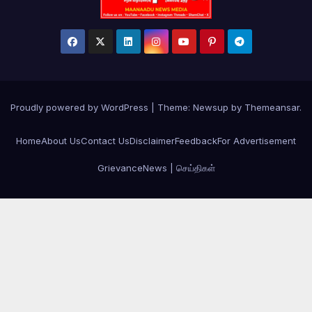
Proudly powered by WordPress
|
Theme: Newsup by
Themeansar
.
Home
About Us
Contact Us
Disclaimer
Feedback
For Advertisement
Grievance
News | செய்திகள்