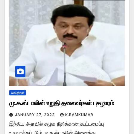
செய்திகள்
மு.க.ஸ்டாலின் உறுதி தலைவர்கள் புகழாரம்
JANUARY 27, 2022
K.RAMKUMAR
இந்திய அளவில் சமூக நீதிக்கான கூட்டமைப்பு
உருவாக்கப்படும் மு.க.ஸ்டாலின் அனைத்து