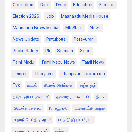
Corruption
Dmk
Dvac
Education
Election
Election 2026
Job
Maanaadu Media House
Maanaadu News Media
Mk Stalin
News
News Update
Pattukottai
Peravurani
Public Safety
Rti
Seeman
Sport
Tamil Nadu
Tamil Nadu News
Tamil News
Temple
Thanjavur
Thanjavur Corporation
Tvk
ஊழல்
சீமான் அறிக்கை
தஞ்சாவூர்
தஞ்சாவூர் மாநகராட்சி
தஞ்சாவூர் மாவட்டம்
திமுக
நீதிமன்ற உத்தரவு
பேராவூரணி
மாநகராட்சி ஊழல்
மாநாடு செய்தி குழுமம்
மாநாடு நியூஸ் மீடியா
மாநாடு மீடியா ஹவுஸ்
லஞ்சம்