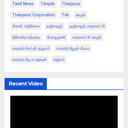
Tamil News
Temple
Thanjavur
Thanjavur Corporation
Tvk
ஊழல்
சீமான் அறிக்கை
தஞ்சாவூர்
தஞ்சாவூர் மாநகராட்சி
நீதிமன்ற உத்தரவு
பேராவூரணி
மாநகராட்சி ஊழல்
மாநாடு செய்தி குழுமம்
மாநாடு நியூஸ் மீடியா
மாநாடு மீடியா ஹவுஸ்
லஞ்சம்
Recent Video