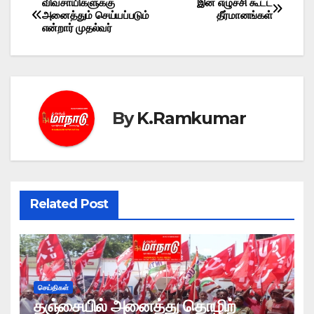
விவசாயிகளுக்கு
இன எழுச்சி கூட்ட
Post
அனைத்தும் செய்யப்படும்
தீர்மானங்கள்
என்றார் முதல்வர்
navigation
By
K.Ramkumar
Related Post
செய்திகள்
தஞ்சையில் அனைத்து தொழிற்