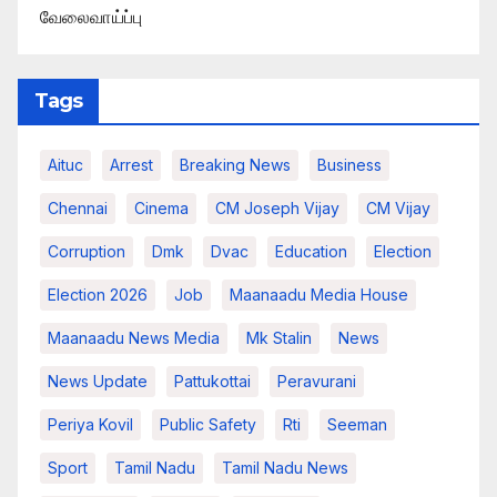
வேலைவாய்ப்பு
Tags
Aituc
Arrest
Breaking News​
Business
Chennai
Cinema
CM Joseph Vijay
CM Vijay
Corruption
Dmk
Dvac
Education
Election
Election 2026
Job
Maanaadu Media House
Maanaadu News Media
Mk Stalin
News
News Update
Pattukottai
Peravurani
Periya Kovil
Public Safety
Rti
Seeman
Sport
Tamil Nadu
Tamil Nadu News