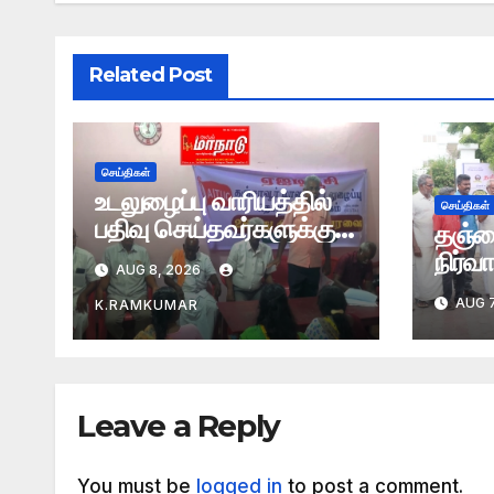
Related Post
செய்திகள்
உடலுழைப்பு வாரியத்தில்
செய்திகள்
பதிவு செய்தவர்களுக்கு
தஞ்ச
மாதம் ரூ6000
நிர்வ
AUG 8, 2026
ஆர்ப்ப
AUG 7
K.RAMKUMAR
Leave a Reply
You must be
logged in
to post a comment.