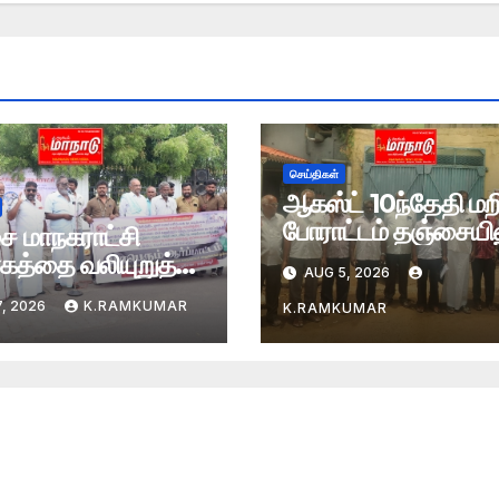
செய்திகள்
ஆகஸ்ட் 10ந்தேதி மற
போராட்டம் தஞ்சையிலு
ை மாநகராட்சி
ாகத்தை வலியுறுத்தி
AUG 5, 2026
ாட்டம்
, 2026
K.RAMKUMAR
K.RAMKUMAR