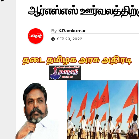
ஆர்எஸ்எஸ் ஊர்வலத்திற
By
K.Ramkumar
SEP 29, 2022