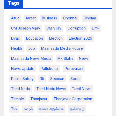
Tags
Aituc
Arrest
Business
Chennai
Cinema
CM Joseph Vijay
CM Vijay
Corruption
Dmk
Dvac
Education
Election
Election 2026
Health
Job
Maanaadu Media House
Maanaadu News Media
Mk Stalin
News
News Update
Pattukottai
Peravurani
Public Safety
Rti
Seeman
Sport
Tamil Nadu
Tamil Nadu News
Tamil News
Temple
Thanjavur
Thanjavur Corporation
Tvk
ஊழல்
சீமான் அறிக்கை
தஞ்சாவூர்