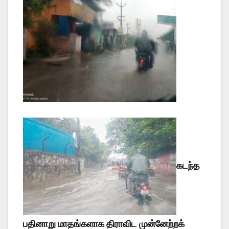
கடந்த
பதினாறு மாதங்களாக திராவிட முன்னேற்றக்