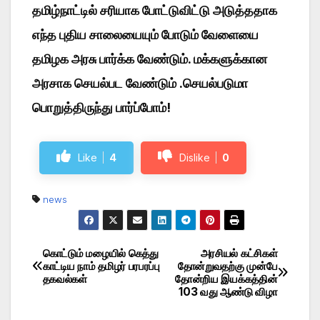
தமிழ்நாட்டில் சரியாக போட்டுவிட்டு அடுத்ததாக
எந்த புதிய சாலையையும் போடும் வேளையை
தமிழக அரசு பார்க்க வேண்டும். மக்களுக்கான
அரசாக செயல்பட வேண்டும் .செயல்படுமா
பொறுத்திருந்து பார்ப்போம்!
Like
4
Dislike
0
news
கொட்டும் மழையில் கெத்து
அரசியல் கட்சிகள்
Post
காட்டிய நாம் தமிழர் பரபரப்பு
தோன்றுவதற்கு முன்பே
தகவல்கள்
தோன்றிய இயக்கத்தின்
navigation
103 வது ஆண்டு விழா