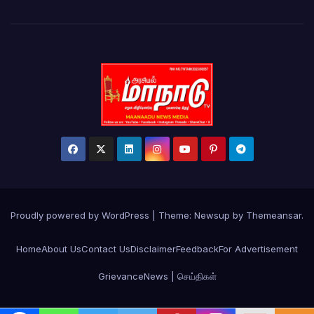
Proudly powered by WordPress
|
Theme:
Newsup
by
Themeansar
.
Home
About Us
Contact Us
Disclaimer
Feedback
For Advertisement
Grievance
News | செய்திகள்