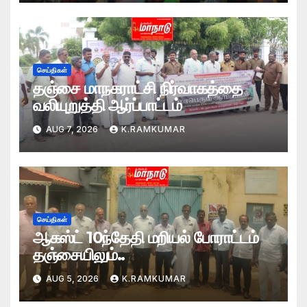
செய்திகள்
தஞ்சை மாநகராட்சி நிர்வாகத்தை
வலியுறுத்தி ஆர்ப்பாட்டம்
AUG 7, 2026
K.RAMKUMAR
செய்திகள்
ஆகஸ்ட் 10ந்தேதி மறியல் போராட்டம்
தஞ்சையிலும்..
AUG 5, 2026
K.RAMKUMAR