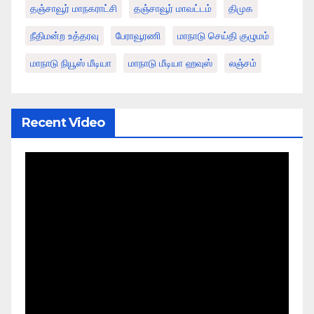
தஞ்சாவூர் மாநகராட்சி
தஞ்சாவூர் மாவட்டம்
திமுக
நீதிமன்ற உத்தரவு
பேராவூரணி
மாநாடு செய்தி குழுமம்
மாநாடு நியூஸ் மீடியா
மாநாடு மீடியா ஹவுஸ்
லஞ்சம்
Recent Video