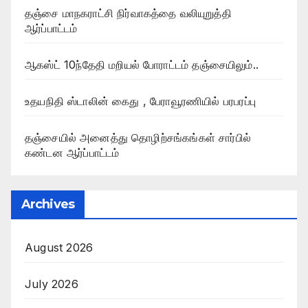
தஞ்சை மாநகராட்சி நிர்வாகத்தை வலியுறுத்தி
ஆர்ப்பாட்டம்
ஆகஸ்ட் 10ந்தேதி மறியல் போராட்டம் தஞ்சையிலும்..
உதயநிதி ஸ்டாலின் கைது , பேராவூரணியில் பரபரப்பு
தஞ்சையில் அனைத்து தொழிற்சங்கங்கள் சார்பில்
கண்டன ஆர்ப்பாட்டம்
Archives
August 2026
July 2026