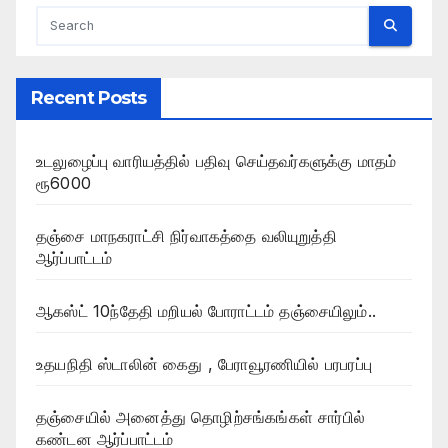
Recent Posts
உடலுழைப்பு வாரியத்தில் பதிவு செய்தவர்களுக்கு மாதம்
ரூ6000
தஞ்சை மாநகராட்சி நிர்வாகத்தை வலியுறுத்தி
ஆர்ப்பாட்டம்
ஆகஸ்ட் 10ந்தேதி மறியல் போராட்டம் தஞ்சையிலும்..
உதயநிதி ஸ்டாலின் கைது , பேராவூரணியில் பரபரப்பு
தஞ்சையில் அனைத்து தொழிற்சங்கங்கள் சார்பில்
கண்டன ஆர்ப்பாட்டம்