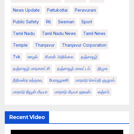
News Update
Pattukottai
Peravurani
Public Safety
Rti
Seeman
Sport
Tamil Nadu
Tamil Nadu News
Tamil News
Temple
Thanjavur
Thanjavur Corporation
Tvk
ஊழல்
சீமான் அறிக்கை
தஞ்சாவூர்
தஞ்சாவூர் மாநகராட்சி
தஞ்சாவூர் மாவட்டம்
திமுக
நீதிமன்ற உத்தரவு
பேராவூரணி
மாநாடு செய்தி குழுமம்
மாநாடு நியூஸ் மீடியா
மாநாடு மீடியா ஹவுஸ்
லஞ்சம்
Recent Video