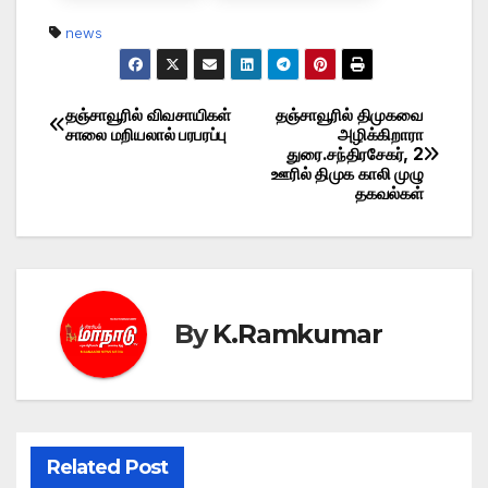
news
தஞ்சாவூரில் விவசாயிகள்
தஞ்சாவூரில் திமுகவை
Post
சாலை மறியலால் பரபரப்பு
அழிக்கிறாரா
துரை.சந்திரசேகர், 2
navigation
ஊரில் திமுக காலி முழு
தகவல்கள்
By
K.Ramkumar
Related Post