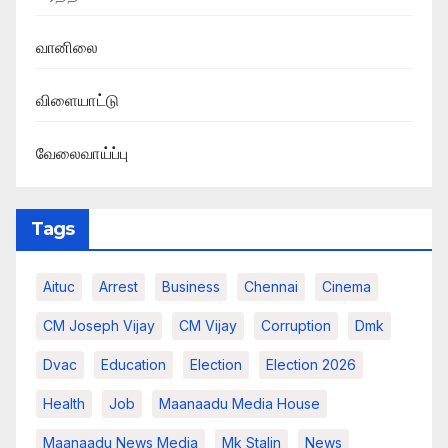
வானிலை
விளையாட்டு
வேலைவாய்ப்பு
Tags
Aituc
Arrest
Business
Chennai
Cinema
CM Joseph Vijay
CM Vijay
Corruption
Dmk
Dvac
Education
Election
Election 2026
Health
Job
Maanaadu Media House
Maanaadu News Media
Mk Stalin
News