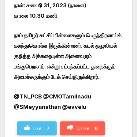
நாள்: சனவரி 31, 2023 (நாளை)
காலை 10.30 மணி
நாம் தமிழர் கட்சிப் பிள்ளைகளும் பெருந்திரளாய்க்
கலந்துகொள்ள இருக்கின்றனர். கடல் சூழலியல்
குறித்த அக்கறையுள்ள அனைவரும்
பங்குபெறலாம். என்று சம்பந்தப்பட்ட துறைக்கும்
அமைச்சருக்கும் டேக் செய்திருக்கிறார்.
@TN_PCB @CMOTamilnadu
@SMeyyanathan @evvelu
Like
7
Dislike
0