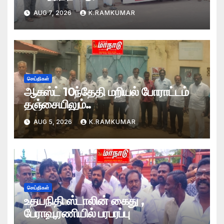
AUG 7, 2026
K.RAMKUMAR
செய்திகள்
ஆகஸ்ட் 10ந்தேதி மறியல் போராட்டம்
தஞ்சையிலும்..
AUG 5, 2026
K.RAMKUMAR
செய்திகள்
உதயநிதி ஸ்டாலின் கைது ,
பேராவூரணியில் பரபரப்பு