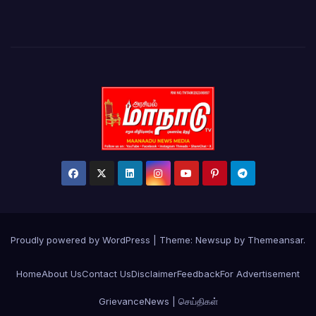
Proudly powered by WordPress
|
Theme: Newsup by
Themeansar
.
Home
About Us
Contact Us
Disclaimer
Feedback
For Advertisement
Grievance
News | செய்திகள்