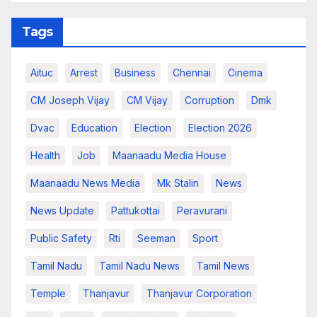
Tags
Aituc
Arrest
Business
Chennai
Cinema
CM Joseph Vijay
CM Vijay
Corruption
Dmk
Dvac
Education
Election
Election 2026
Health
Job
Maanaadu Media House
Maanaadu News Media
Mk Stalin
News
News Update
Pattukottai
Peravurani
Public Safety
Rti
Seeman
Sport
Tamil Nadu
Tamil Nadu News
Tamil News
Temple
Thanjavur
Thanjavur Corporation