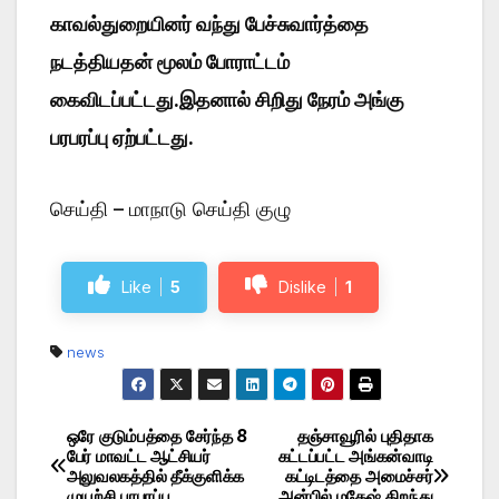
காவல்துறையினர் வந்து பேச்சுவார்த்தை
நடத்தியதன் மூலம் போராட்டம்
கைவிடப்பட்டது.இதனால் சிறிது நேரம் அங்கு
பரபரப்பு ஏற்பட்டது.
செய்தி – மாநாடு செய்தி குழு
Like
5
Dislike
1
news
ஒரே குடும்பத்தை சேர்ந்த 8
தஞ்சாவூரில் புதிதாக
Post
பேர் மாவட்ட ஆட்சியர்
கட்டப்பட்ட அங்கன்வாடி
அலுவலகத்தில் தீக்குளிக்க
கட்டிடத்தை அமைச்சர்
navigation
முயற்சி பரபரப்பு
அன்பில் மகேஷ் திறந்து