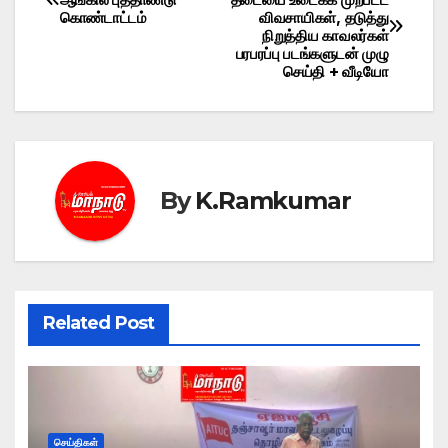
கொண்டாட்டம்
விவசாயிகள், தடுத்து
navigation
நிறுத்திய காவலர்கள்
பரபரப்பு படங்களுடன் முழு
செய்தி + வீடியோ
By
K.Ramkumar
Related Post
செய்திகள்