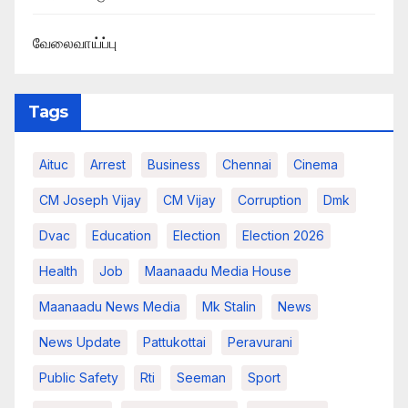
வேலைவாய்ப்பு
Tags
Aituc
Arrest
Business
Chennai
Cinema
CM Joseph Vijay
CM Vijay
Corruption
Dmk
Dvac
Education
Election
Election 2026
Health
Job
Maanaadu Media House
Maanaadu News Media
Mk Stalin
News
News Update
Pattukottai
Peravurani
Public Safety
Rti
Seeman
Sport