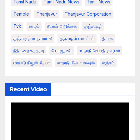
Tamil Nadu
Tamil Nadu News
Tamil News
Temple
Thanjavur
Thanjavur Corporation
Tvk
ஊழல்
சீமான் அறிக்கை
தஞ்சாவூர்
தஞ்சாவூர் மாநகராட்சி
தஞ்சாவூர் மாவட்டம்
திமுக
நீதிமன்ற உத்தரவு
பேராவூரணி
மாநாடு செய்தி குழுமம்
மாநாடு நியூஸ் மீடியா
மாநாடு மீடியா ஹவுஸ்
லஞ்சம்
Recent Video