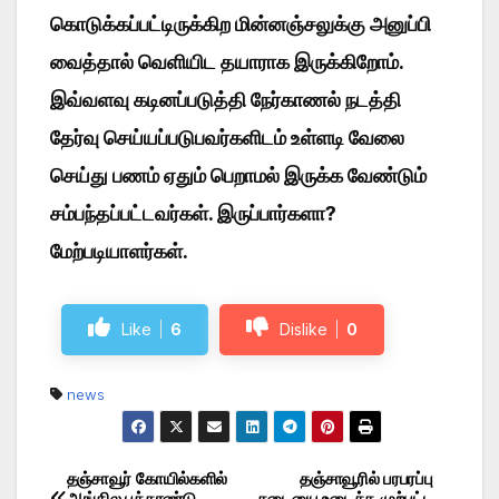
கொடுக்கப்பட்டிருக்கிற மின்னஞ்சலுக்கு அனுப்பி
வைத்தால் வெளியிட தயாராக இருக்கிறோம்.
இவ்வளவு கடினப்படுத்தி நேர்காணல் நடத்தி
தேர்வு செய்யப்படுபவர்களிடம் உள்ளடி வேலை
செய்து பணம் ஏதும் பெறாமல் இருக்க வேண்டும்
சம்பந்தப்பட்டவர்கள்.
இருப்பார்களா?
மேற்படியாளர்கள்.
Like
6
Dislike
0
news
தஞ்சாவூர் கோயில்களில்
தஞ்சாவூரில் பரபரப்பு
Post
ஆங்கில புத்தாண்டு
தடையை உடைக்க முற்பட்ட