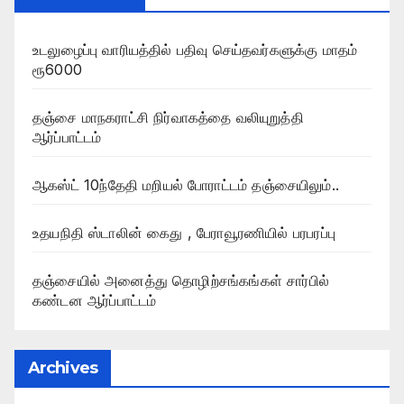
உடலுழைப்பு வாரியத்தில் பதிவு செய்தவர்களுக்கு மாதம்
ரூ6000
தஞ்சை மாநகராட்சி நிர்வாகத்தை வலியுறுத்தி
ஆர்ப்பாட்டம்
ஆகஸ்ட் 10ந்தேதி மறியல் போராட்டம் தஞ்சையிலும்..
உதயநிதி ஸ்டாலின் கைது , பேராவூரணியில் பரபரப்பு
தஞ்சையில் அனைத்து தொழிற்சங்கங்கள் சார்பில்
கண்டன ஆர்ப்பாட்டம்
Archives