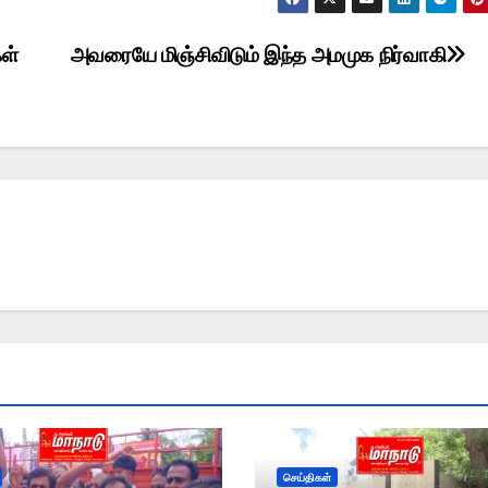
கள்
அவரையே மிஞ்சிவிடும் இந்த அமமுக நிர்வாகி
செய்திகள்