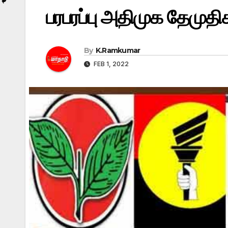
பரபரப்பு அதிமுக தேமுத
By
K.Ramkumar
FEB 1, 2022