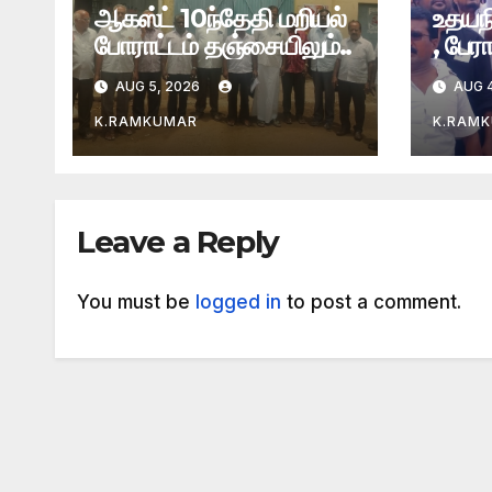
ஆகஸ்ட் 10ந்தேதி மறியல்
உதயந
போராட்டம் தஞ்சையிலும்..
, பேர
AUG 5, 2026
AUG 4
K.RAMKUMAR
K.RAM
Leave a Reply
You must be
logged in
to post a comment.