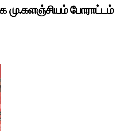
்க மு.களஞ்சியம் போராட்டம்