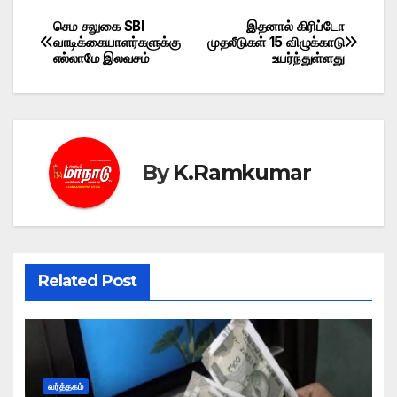
செம சலுகை SBI
இதனால் கிரிப்டோ
Post
வாடிக்கையாளர்களுக்கு
முதலீடுகள் 15 விழுக்காடு
எல்லாமே இலவசம்
உயர்ந்துள்ளது
navigation
By
K.Ramkumar
Related Post
வர்த்தகம்