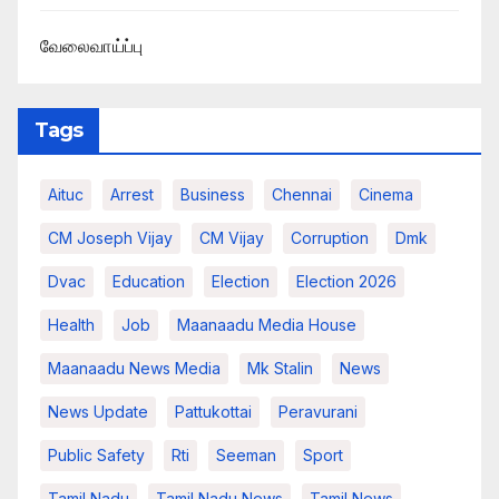
வேலைவாய்ப்பு
Tags
Aituc
Arrest
Business
Chennai
Cinema
CM Joseph Vijay
CM Vijay
Corruption
Dmk
Dvac
Education
Election
Election 2026
Health
Job
Maanaadu Media House
Maanaadu News Media
Mk Stalin
News
News Update
Pattukottai
Peravurani
Public Safety
Rti
Seeman
Sport
Tamil Nadu
Tamil Nadu News
Tamil News