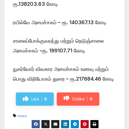
ரூ.138203.63 கோடி
ரயில்வே அமைச்சகம் – ரூ. 140367.13 கோடி
சாலைப்போக்குவரத்து மற்றும் நெடுஞ்சாலை
அமைச்சகம் -ரூ. 199107.71 கோடி
நுகர்வோர் விவகார அமைச்சகம் உணவு மற்றும்
பொது விநியோகம் துறை – ரூ.217684.46 கோடி
Like
0
Dislike
0
news