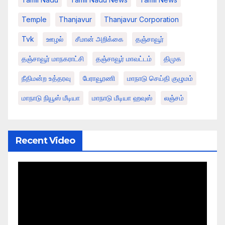
Temple
Thanjavur
Thanjavur Corporation
Tvk
ஊழல்
சீமான் அறிக்கை
தஞ்சாவூர்
தஞ்சாவூர் மாநகராட்சி
தஞ்சாவூர் மாவட்டம்
திமுக
நீதிமன்ற உத்தரவு
பேராவூரணி
மாநாடு செய்தி குழுமம்
மாநாடு நியூஸ் மீடியா
மாநாடு மீடியா ஹவுஸ்
லஞ்சம்
Recent Video